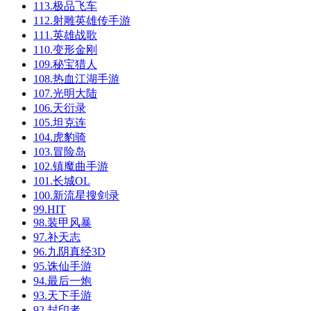
113.极品飞车
112.射雕英雄传手游
111.英雄战歌
110.变形金刚
109.秘宝猎人
108.热血江湖手游
107.光明大陆
106.天衍录
105.坦克连
104.虎豹骑
103.冒险岛
102.镇魔曲手游
101.长城OL
100.新流星搜剑录
99.HIT
98.装甲风暴
97.补天志
96.九阴真经3D
95.诛仙手游
94.最后一炮
93.天下手游
92.封印者