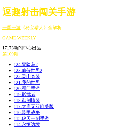
逗趣射击闯关手游
一周一游
《秘宝猎人》全解析
GAME WEEKLY
17173新闻中心出品
第109期
124.冒险岛2
123.仙侠世界2
122.灵山奇缘
121.我的世界
120.蜀门手游
119.影武者
118.御剑情缘
117.大唐无双唯美版
116.装甲战争
115.破天一剑手游
114.永恒边境