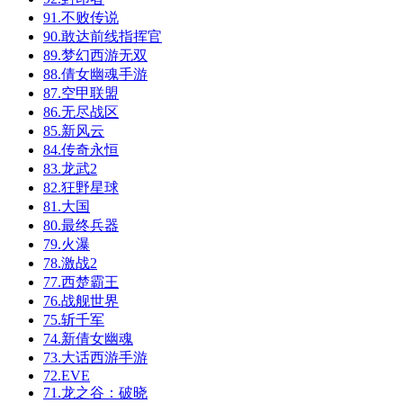
91.不败传说
90.敢达前线指挥官
89.梦幻西游无双
88.倩女幽魂手游
87.空甲联盟
86.无尽战区
85.新风云
84.传奇永恒
83.龙武2
82.狂野星球
81.大国
80.最终兵器
79.火瀑
78.激战2
77.西楚霸王
76.战舰世界
75.斩千军
74.新倩女幽魂
73.大话西游手游
72.EVE
71.龙之谷：破晓