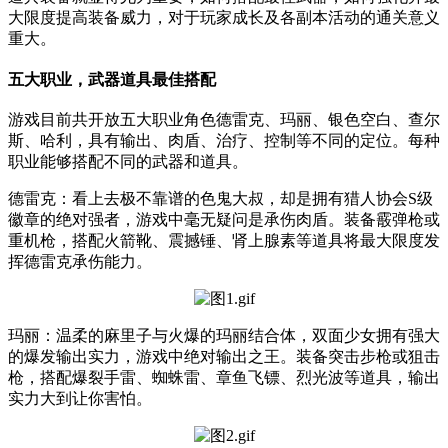
大限度提高装备威力，对于玩家成长及各副本活动的通关意义
重大。
五大职业，武器道具最佳搭配
游戏目前共开放五大职业角色德雷克、玛丽、银色空白、查尔
斯、哈利，具有输出、肉盾、治疗、控制等不同的定位。每种
职业能够搭配不同的武器和道具。
德雷克：看上去极不靠谱的色鬼大叔，却是拥有猎人协会S级
徽章的绝对强者，游戏中毫无疑问是承伤肉盾。装备霰弹枪或
重机枪，搭配火箭靴、震撼锤、肾上腺素等道具将最大限度发
挥德雷克承伤能力。
玛丽：温柔的麻里子与火爆的玛丽结合体，双面少女拥有强大
的爆发输出实力，游戏中绝对输出之王。装备突击步枪或狙击
枪，搭配爆裂手雷、蜘蛛雷、章鱼飞镖、烈光波等道具，输出
实力大到让你害怕。