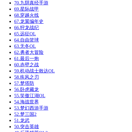
70.九阴真经手游
69.星际战甲
68.穿越火线
67.龙翼编年史
66.狩龙战纪
65.远征OL
64.自由篮球
63.无冬OL
62.勇者大冒险
61.最后一炮
60.赤壁之战
59.机动战士敢达OL
58.疾风之刃
57.梦塔防
56.卧虎藏龙
55.笑傲江湖OL
54.海战世界
53.梦幻西游手游
52.梦三国2
51.龙武
50.突击英雄