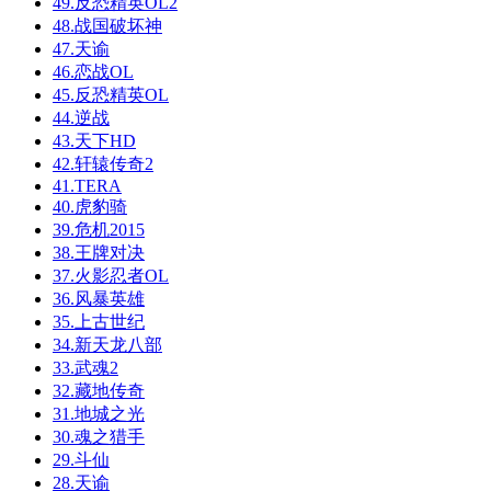
49.反恐精英OL2
48.战国破坏神
47.天谕
46.恋战OL
45.反恐精英OL
44.逆战
43.天下HD
42.轩辕传奇2
41.TERA
40.虎豹骑
39.危机2015
38.王牌对决
37.火影忍者OL
36.风暴英雄
35.上古世纪
34.新天龙八部
33.武魂2
32.藏地传奇
31.地城之光
30.魂之猎手
29.斗仙
28.天谕