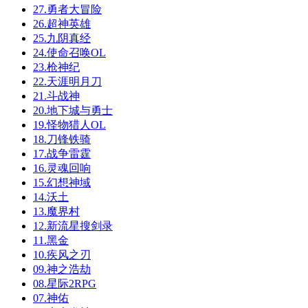
27.勇者大冒险
26.超神英雄
25.九阴真经
24.使命召唤OL
23.枪神纪
22.天涯明月刀
21.斗战神
20.地下城与勇士
19.怪物猎人OL
18.刀锋铁骑
17.战争雷霆
16.灵魂回响
15.幻想神域
14.沃土
13.魔界村
12.新流星搜剑录
11.黑金
10.疾风之刃
09.神之浩劫
08.星际2RPG
07.神佑