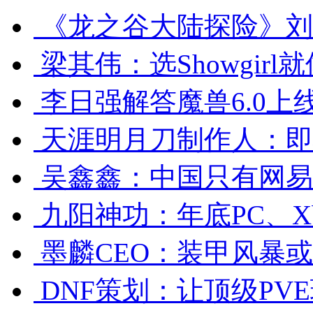
《龙之谷大陆探险》刘
梁其伟：选Showgirl
李日强解答魔兽6.0上
天涯明月刀制作人：即
吴鑫鑫：中国只有网易
九阳神功：年底PC、X
墨麟CEO：装甲风暴
DNF策划：让顶级PV