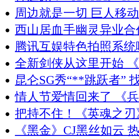
周边就是一切 巨人移
西山居血手幽灵异业合作 携
腾讯互娱特色拍照系统嗨遍
全新剑侠从这里开始 《
昆仑SG秀“**跳跃者”
情人节爱情回来了 《
把持不住！《英魂之刃》
《黑金》CJ黑丝如云 热辣