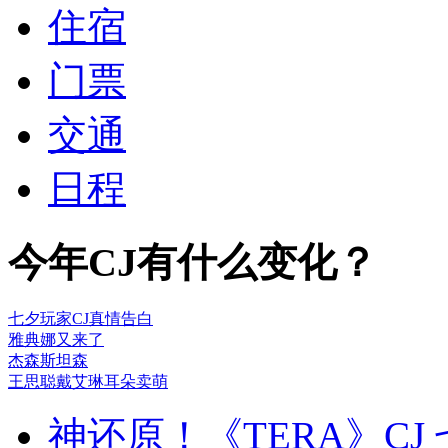
住宿
门票
交通
日程
今年CJ有什么变化？
七夕玩家CJ真情告白
雅典娜又来了
杰森斯坦森
王思聪戴艾琳耳朵卖萌
神还原！《TERA》CJ 七