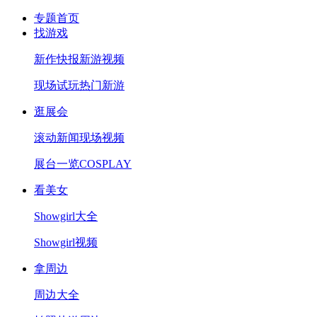
专题首页
找游戏
新作快报
新游视频
现场试玩
热门新游
逛展会
滚动新闻
现场视频
展台一览
COSPLAY
看美女
Showgirl大全
Showgirl视频
拿周边
周边大全