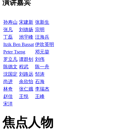
演讲嘉宾
孙寿山
宋建新
张新生
张凡
刘德扬
宗明
丁磊
池宇峰
汪海兵
Itzik Ben Bassat
伊吹英明
Peter Tseng
邓元鋆
罗立凡
谭群钊
刘伟
陈德文
程武
陈一舟
沈国定
刘路远
邹涛
尚进
余欣怡
石海
林奇
张仁娥
李瑞杰
赵佳
王悦
王峰
宋洋
焦点人物