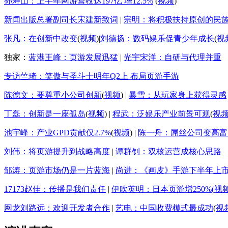
孙寿山：上半年网游营收达197亿 增12.5%
(
视频
)
新闻出版总署副司长宋建新致词
|
宗明：将积极扶持原创的民
张凡：在创新中改变
(
视频
)|
刘德扬：数码娱乐促青少年成长
(
视
独家：
蓝港王峰：页游发展迅猛
|
光宇宋洋：自研与代理并重
专访竺琦：笑傲与圣斗士明年Q2上 布局页游手游
陈德文：要尊重小公司创新
(
视频
) |
暴雪：从玩家身上获得灵感
丁磊：创新是一座孤岛
(
视频
) |
程武：泛娱乐产业前景可观
(
视
池宇峰：产业GPD贡献仅2.7%
(
视频
) |
陈一舟：屌丝公司变高富
刘伟：将页游提升到战略高度
|
谭群钊：双核运营成核心思路
邹涛：页游市场仍是一片蓝海
|
尚进：《画皮》手游下半年上
17173赵佳：传播是我们责任
|
伊吹英明：日本页游增250%(
视
网龙刘路远：欢迎开发者合作
|
艺电：中国收费模式最成功
(
视