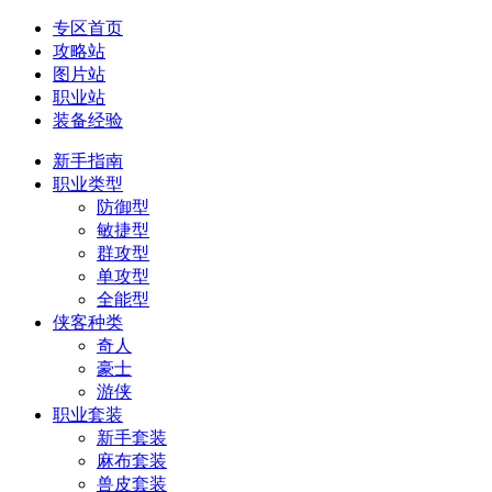
专区首页
攻略站
图片站
职业站
装备经验
新手指南
职业类型
防御型
敏捷型
群攻型
单攻型
全能型
侠客种类
奇人
豪士
游侠
职业套装
新手套装
麻布套装
兽皮套装