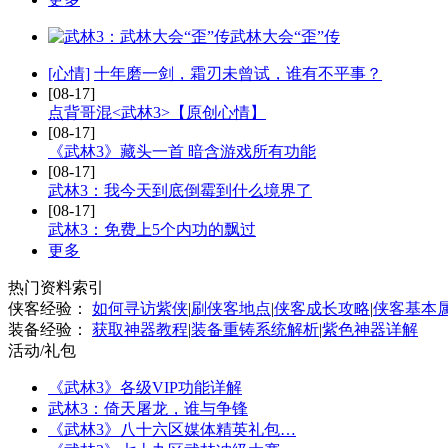
武林大会“歪”传
[心情]
十年磨一剑，霜刃未曾试，谁有不平事？
[08-17]
点背哥混<武林3>【原创心情】
[08-17]
《武林3》藏头一首 暗含游戏所有功能
[08-17]
武林3：我今天到底倒霉到什么境界了
[08-17]
武林3：免费上5个内功的飘过
更多
热门资料索引
侠客经验：
如何寻访紫侠
|
刷侠客地点
|
侠客成长攻略
|
侠客基本
装备经验：
获取神器教程
|
装备重铸系统解析
|
紫色神器详解
活动/礼包
《武林3》各级VIP功能详解
武林3：倚天屠龙，谁与争锋
《武林3》八十六区媒体精英礼包…