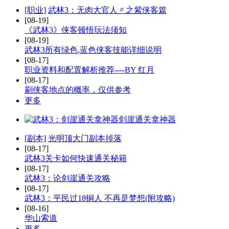
[职业]
武林3：无肉大官人〃之紫侠客篇
[08-19]
《武林3》侠客顿悟玩法须知
[08-19]
武林3所有绿色,蓝色侠客技能详细说明
[08-17]
职业资料和配置解析推荐----BY 红月
[08-17]
刷侠客地点的概率，仅供参考
更多
剑崖通关拿神器
[副本]
光明顶大门副本掉落
[08-17]
武林3关卡如何快速通关秘籍
[08-17]
武林3：论剑崖通关攻略
[08-17]
武林3：平民过18铜人 不再是梦想(附攻略)
[08-16]
华山索道
更多