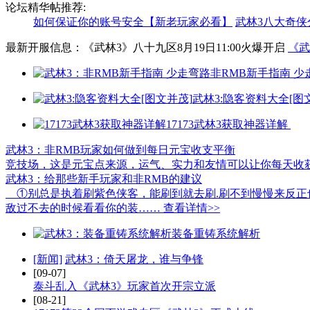
论坛精华帖推荐:
如何保证你的账号安全【新老玩家必看】
武林3八大奇侠
最新开服信息：《武林3》八十九区8月19日11:00火爆开启
《武
非RMB新手指南 少
武林3:隐客资料大全[图
17173武林3获取神器详解
武林3：非RMB玩家如何做到每日元宝收支平衡
竞技场，这是元宝点来源，运气、实力和友情可以让你每天收
武林3：给那些新手玩家和非RMB的建议
①别总是执着刷紫色侠客，能刷到就去刷.刷不到慢慢来反正
敌过不去的时候看看你的装……
查看详情>>
装备重铸系统解析
[新闻]
武林3：倚天屠龙，谁与争锋
[09-07]
泰斗乱入《武林3》玩家首次开宗立派
[08-21]