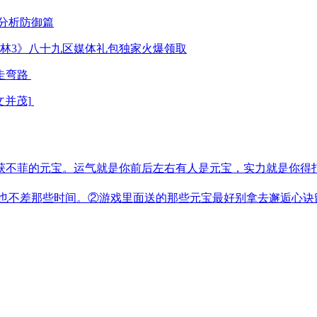
分析防御篇
林3》八十九区媒体礼包独家火爆领取
走弯路
文并茂]
获不菲的元宝。运气就是你前后左右有人是元宝，实力就是你得
也不差那些时间。②游戏里面送的那些元宝最好别拿去邂逅心诀