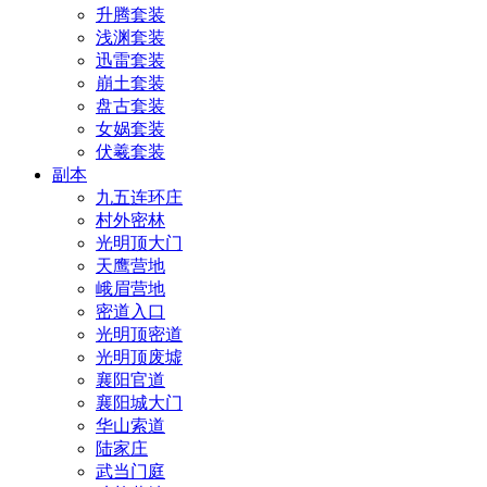
升腾套装
浅渊套装
迅雷套装
崩土套装
盘古套装
女娲套装
伏羲套装
副本
九五连环庄
村外密林
光明顶大门
天鹰营地
峨眉营地
密道入口
光明顶密道
光明顶废墟
襄阳官道
襄阳城大门
华山索道
陆家庄
武当门庭