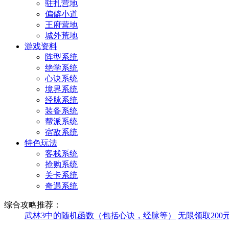
驻扎营地
偏僻小道
王府营地
城外荒地
游戏资料
阵型系统
绝学系统
心诀系统
境界系统
经脉系统
装备系统
帮派系统
宿敌系统
特色玩法
客栈系统
抢购系统
关卡系统
奇遇系统
综合攻略推荐：
武林3中的随机函数（包括心诀，经脉等）
无限领取200