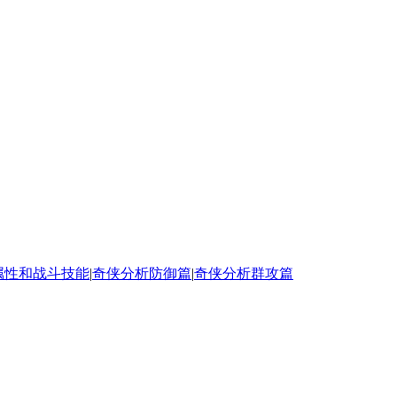
属性和战斗技能
|
奇侠分析防御篇
|
奇侠分析群攻篇