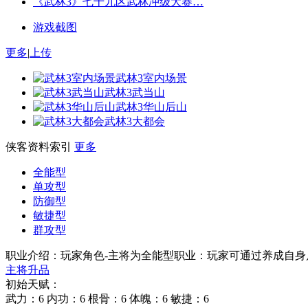
《武林3》七十九区武林冲级大赛…
游戏截图
更多
|
上传
武林3室内场景
武林3武当山
武林3华山后山
武林3大都会
侠客资料索引
更多
全能型
单攻型
防御型
敏捷型
群攻型
职业介绍：
玩家角色-主将为全能型职业：玩家可通过养成自
主将升品
初始天赋：
武力：6 内功：6 根骨：6 体魄：6 敏捷：6