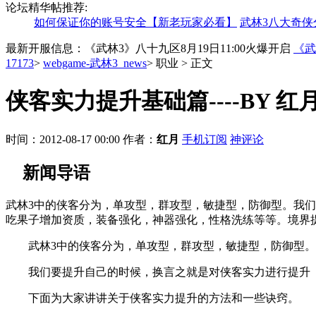
论坛精华帖推荐:
如何保证你的账号安全【新老玩家必看】
武林3八大奇侠
最新开服信息：《武林3》八十九区8月19日11:00火爆开启
《武
17173
>
webgame-武林3_news
>
职业
>
正文
侠客实力提升基础篇----BY 红
时间：2012-08-17 00:00
作者：
红月
手机订阅
神评论
新闻导语
武林3中的侠客分为，单攻型，群攻型，敏捷型，防御型。我
吃果子增加资质，装备强化，神器强化，性格洗练等等。境界
武林3中的侠客分为，单攻型，群攻型，敏捷型，防御型。
我们要提升自己的时候，换言之就是对侠客实力进行提升
下面为大家讲讲关于侠客实力提升的方法和一些诀窍。