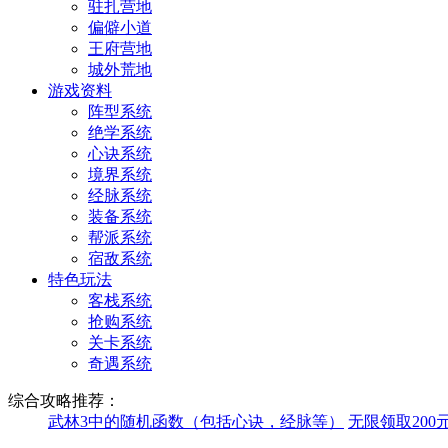
驻扎营地
偏僻小道
王府营地
城外荒地
游戏资料
阵型系统
绝学系统
心诀系统
境界系统
经脉系统
装备系统
帮派系统
宿敌系统
特色玩法
客栈系统
抢购系统
关卡系统
奇遇系统
综合攻略推荐：
武林3中的随机函数（包括心诀，经脉等）
无限领取200