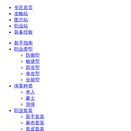
专区首页
攻略站
图片站
职业站
装备经验
新手指南
职业类型
防御型
敏捷型
群攻型
单攻型
全能型
侠客种类
奇人
豪士
游侠
职业套装
新手套装
麻布套装
兽皮套装