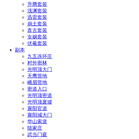
升腾套装
浅渊套装
迅雷套装
崩土套装
盘古套装
女娲套装
伏羲套装
副本
九五连环庄
村外密林
光明顶大门
天鹰营地
峨眉营地
密道入口
光明顶密道
光明顶废墟
襄阳官道
襄阳城大门
华山索道
陆家庄
武当门庭