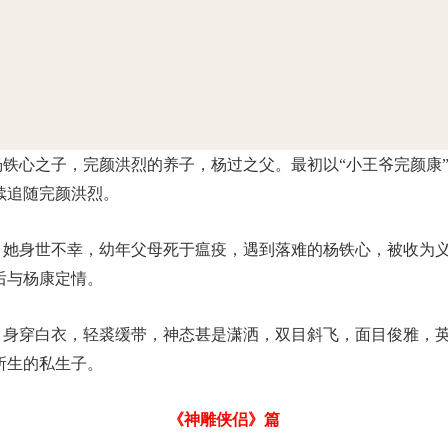
杨铁心之子，完颜洪烈的养子，杨过之父。最初以“小王爷完颜康
续追随完颜洪烈。
物，她身世不幸，幼年父母死于瘟疫，遇到落难的杨铁心，被收为
后与杨康定情。
物，身穿白衣，轻裘缓带，神态甚是潇洒，双目斜飞，面目俊雅，
所生的私生子。
《神雕侠侣》篇