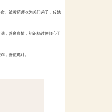
得命。被黄药师收为关门弟子，传她
丰满，善良多情，初识杨过便倾心于
狡诈，善使诡计。