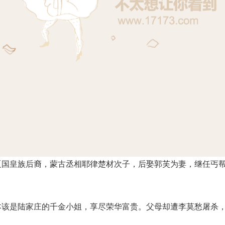
，辽国皇族后裔，蒙古丞相耶律楚材次子，后娶郭芙为妻，继任丐
。本该是陆家庄的千金小姐，享尽荣华富贵。父母却遭李莫愁屠杀