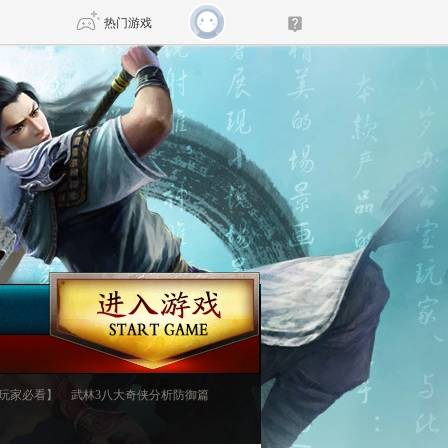
热门游戏
DNF
传奇4
剑网3旗舰版
新天龙八部
自由
诛仙世界
新仙侠5
玩家必看】
武林3八大奇侠分析防御篇