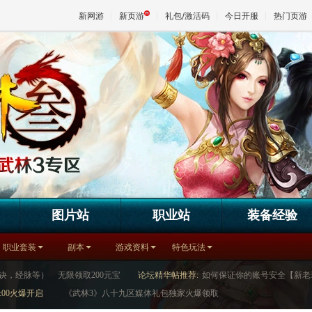
新网游
新页游
礼包/激活码
今日开服
热门页游
魔兽
天堂
王权与
图片站
职业站
装备经验
职业套装
副本
游戏资料
特色玩法
诀，经脉等）
无限领取200元宝
论坛精华帖推荐:
如何保证你的账号安全【新老
:00火爆开启
《武林3》八十九区媒体礼包独家火爆领取