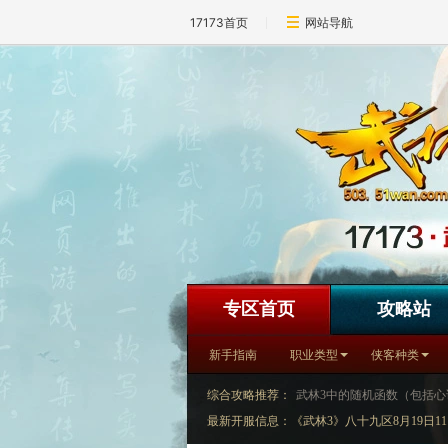
17173首页
网站导航
专区首页
攻略站
新手指南
职业类型
侠客种类
综合攻略推荐：
武林3中的随机函数（包括心
最新开服信息：《武林3》八十九区8月19日11