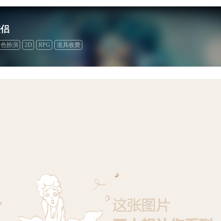
侠侣
角色扮演
2D
RPG
道具收费