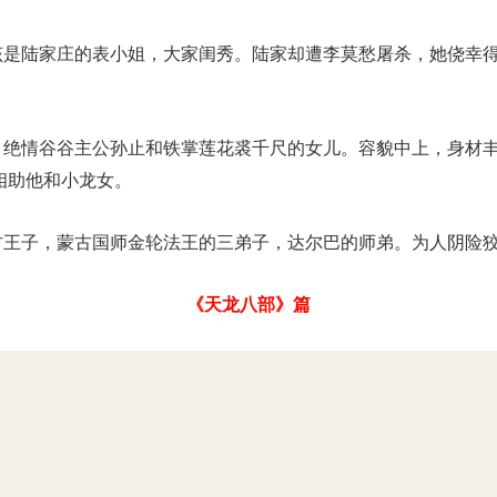
本该是陆家庄的表小姐，大家闺秀。陆家却遭李莫愁屠杀，她侥幸
物，绝情谷谷主公孙止和铁掌莲花裘千尺的女儿。容貌中上，身材
相助他和小龙女。
蒙古王子，蒙古国师金轮法王的三弟子，达尔巴的师弟。为人阴险
《天龙八部》篇