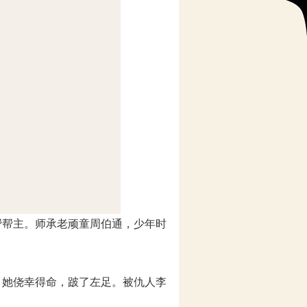
帮帮主。师承老顽童周伯通，少年时
，她侥幸得命，跛了左足。被仇人李