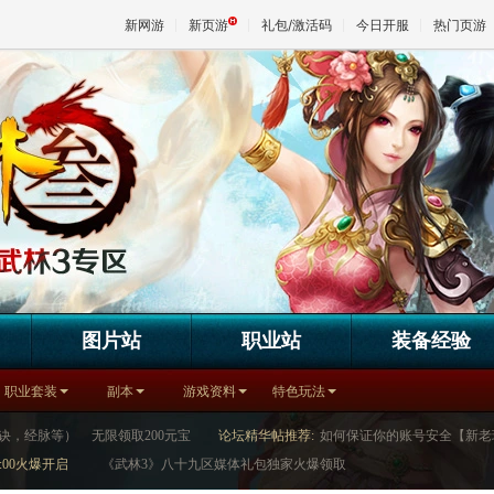
新网游
新页游
礼包/激活码
今日开服
热门页游
魔兽
天堂
王权与
图片站
职业站
装备经验
职业套装
副本
游戏资料
特色玩法
诀，经脉等）
无限领取200元宝
论坛精华帖推荐:
如何保证你的账号安全【新老
:00火爆开启
《武林3》八十九区媒体礼包独家火爆领取