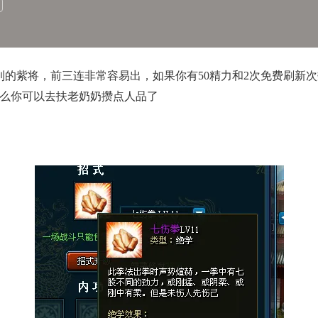
紫将，前三连非常容易出，如果你有50精力和2次免费刷新次
那么你可以去扶老奶奶攒点人品了