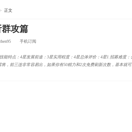
>
正文
析群攻篇
zhen95
手机订阅
技能特点：4星发展前途：3星实用程度：4星总体评价：4星1.招募难度：
将，前三连非常容易出，如果你有50精力和2次免费刷新次数，基本就