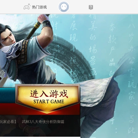
热门游戏
DNF
传奇4
剑网3旗舰版
新天龙八部
自由
诛仙世界
新仙侠5
玩家必看】
武林3八大奇侠分析防御篇