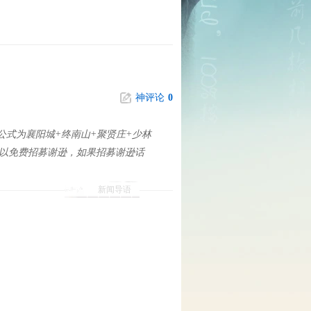
神评论
0
公式为襄阳城+终南山+聚贤庄+少林
可以免费招募谢逊，如果招募谢逊话
新闻导语