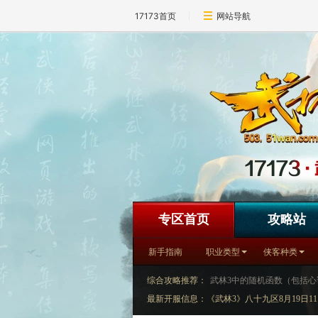
17173首页
网站导航
专区首页
攻略站
新手指南
职业类型
侠客种类
综合攻略推荐：
武林3中的随机函数（包括心
最新开服信息：《武林3》八十九区8月19日11