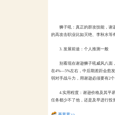
狮子吼：真正的群攻技能，谢逊就
的高攻击职业比如灭绝、李秋水等
3. 发展前途：个人推测一般
别看现在谢逊狮子吼威风八面，但
在4%—5%左右，中后期差距会
弱对手战斗力，用谢逊必须要有2
4.实用程度：谢逊价格及其平易
任务都少不了他，还是及早进行投
再逛逛>>