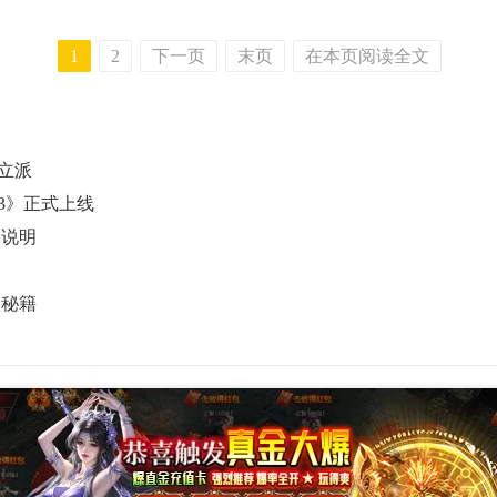
1
2
下一页
末页
在本页阅读全文
立派
林3》正式上线
细说明
级秘籍