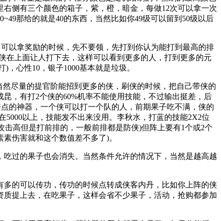
右侧有三个颜色的箱子，紫，橙，暗金，每做12次可以拿一次
49那给的就是40的东西，当然比如你49级可以留到50级以后
可以拿奖励的时候，先不要领，先打到你认为能打到最高的排
个侠在上面让人打下去，这样可以看到更多的人，打到更多的元
)，心性10，银子1000基本就是垃圾。
当然尽量的提官阶能招到更多的侠，刷侠的时候，把自己带侠的
昆，有打2个侠的60%机率不能使用技能，不过输出挺差，后
好点的神器，一个侠可以打一个队的人，前期果子吃不满，侠的
5000以上，技能发不出来没用。李秋水，打蓝的技能2X2位
攻击高但是打前排的，一般前排都是防侠)但阵上要有1个或2个
素素伤害就和这个数值差不多了)。
右，吃过的果子也会消失。当然条件允许的情况下，当然是越高越
多的可以传功，传功的时候点转成侠客内丹，比如你上阵的侠
各项的资质提上去，在吃果子，这样会省不少果子，活动，抢购都参加