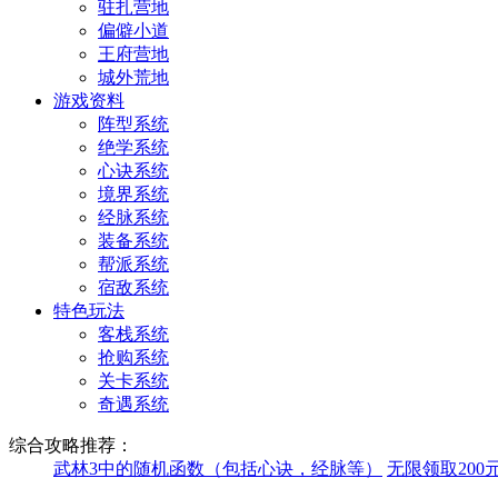
驻扎营地
偏僻小道
王府营地
城外荒地
游戏资料
阵型系统
绝学系统
心诀系统
境界系统
经脉系统
装备系统
帮派系统
宿敌系统
特色玩法
客栈系统
抢购系统
关卡系统
奇遇系统
综合攻略推荐：
武林3中的随机函数（包括心诀，经脉等）
无限领取200