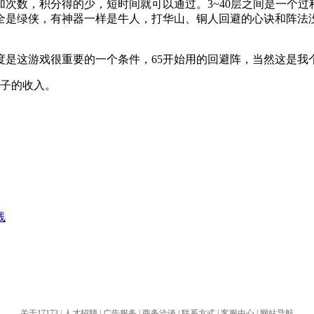
次数，积分得的少，短时间就可以通过。3~40层之间是一个
全是绿侠，有神器一样是牛人，打华山、铜人回避的心诀和阵法没
是这游戏很重要的一个条件，65开始用的回避阵，当然这是我
子的收入。
线
关于17173
|
人才招聘
|
广告服务
|
商务洽谈
|
联系方式
|
客服中心
|
网站导航