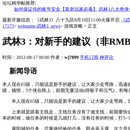
论坛精华帖推荐:
如何保证你的账号安全【新老玩家必看】
武林3八大奇侠
最新开服信息：《武林3》八十九区8月19日11:00火爆开启
《武
17173
>
webgame-武林3_news
>
游戏攻略
>
正文
武林3：对新手的建议（非RM
时间：2012-08-17 00:00
作者：
wj7899
手机订阅
神评论
新闻导语
本人现在65级，只能说是新手的建议，让大家少走弯路，迅速
级，顿悟，5个侠在阵上，前期无量活动(得银子和元气)，和每
本人现在65级，只能说是新手的建议，让大家少走弯路，迅速
上来就是跟着主线走，主线任务没有了做支线，前期要快速的升
本的时候，做任务的时候是几就打几，没有任务的时候，打5~
襄阳城的任务，尽量做经验的任务，即金风玉露，次之是惩奸除