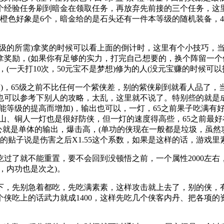
个经验任务刷到暗金在领取任务，再放弃先前接的三个任务，这里
色好象是6个，暗金给的是石头还有一件本等级的随机装备，40~
的所需)拿奖的时候可以看上面的倒计时，这里有个小技巧，当
拿奖励，(如果你有足够的实力，打完自己想要的，换个阵留一
一天打10次，50元宝不是梦想)修为的人(没元宝赚的时候可以打
)，65级之前不比任何一个紫侠差，别的紫侠刷到就看人品了，
可以参考下别人的攻略，太乱，这里就不说了。特别些的就是成
能等级的提高而增加)，输出也可以，一灯，65之前果子吃满有
、铜人一灯也是很好防侠，但一灯的速度得高些，65之前最好在
公就是单体的输出，爆击高，(单功的侠现在一般都是垃圾，虽然
的贴子说是伤害之后X1.55这个系数，如果是这样的话，游戏里
吃过了就不能重置，要不会回到没顿悟之前，一个属性2000左
，内功也是次之)。
，先别急着都吃，先吃满素素，这样攻击就上去了，别的侠，有
，给这个侠吃上的话武力就成1400，这样先吃几个侠客内丹、把