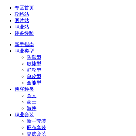
专区首页
攻略站
图片站
职业站
装备经验
新手指南
职业类型
防御型
敏捷型
群攻型
单攻型
全能型
侠客种类
奇人
豪士
游侠
职业套装
新手套装
麻布套装
兽皮套装