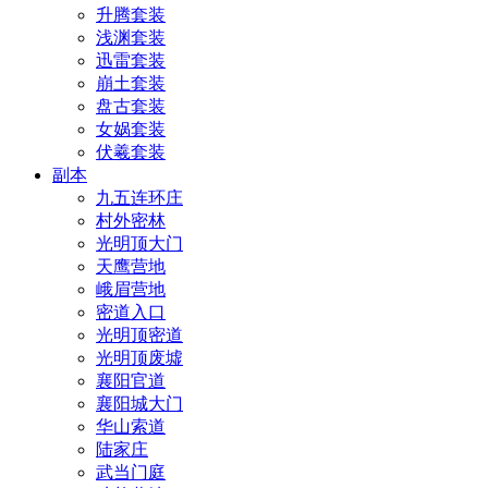
升腾套装
浅渊套装
迅雷套装
崩土套装
盘古套装
女娲套装
伏羲套装
副本
九五连环庄
村外密林
光明顶大门
天鹰营地
峨眉营地
密道入口
光明顶密道
光明顶废墟
襄阳官道
襄阳城大门
华山索道
陆家庄
武当门庭