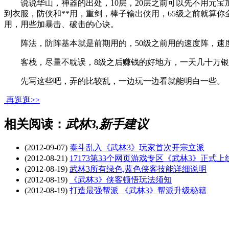
说说华山，神器的出处，10层，20层之前可以先不用元宝加
到衣服，防侠和**用，重剑，棒子输出侠用，65级之前就算你
用，用些加暴击、破击的心诀。
阵法，防阵基本就是前期用的，50级之前用的速度阵，速度
客栈，尽量不耽误，8级之后赚钱的好地方，一天几十万银
先写这些吧，弄的比较乱，一边玩一边看就能明白一些。
再逛逛>>
相关阅读：
武林3,新手建议
(2012-09-07)
泰斗乱入《武林3》玩家首次开宗立派
(2012-08-21)
17173第33个网页游戏专区《武林3》正式上
(2012-08-19)
武林3所有绿色,蓝色侠客技能详细说明
(2012-08-19)
《武林3》侠客顿悟玩法须知
(2012-08-19)
打造最强帮派 《武林3》帮派升级秘籍