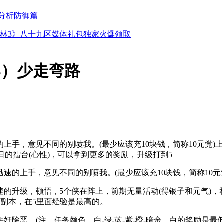
分析防御篇
林3》八十九区媒体礼包独家火爆领取
B）少走弯路
的上手，意见不同的别喷我。(最少应该充10块钱，简称10元党
日的擂台(心性)，可以拿到更多的奖励，升级打到5
的上手，意见不同的别喷我。(最少应该充10块钱，简称10元
级，顿悟，5个侠在阵上，前期无量活动(得银子和元气)，和
1副本，在5里面经验是最高的。
恶，(注，任务颜色，白-绿-蓝-紫-橙-暗金，白的奖励是