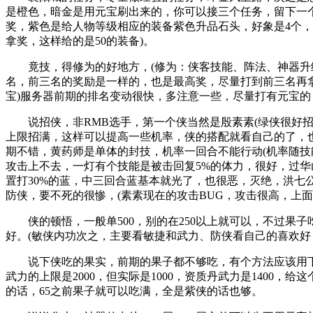
是橙色，暗金是用元宝刷出来的，你可以接三个任务，留下一
奖，紫色是给人物等级相应的装备紫色升品石头，好象是4个，橙
拿奖，这样给的是50的装备)。
竟技，得修为的好地方，(修为：侠客技能、阵法、神器升级
名，前三名的奖励是一样的，也是最高奖，尽量打到前三名再
宝)服务器前期的排名变动很快，多注意一些，尽量打有元宝的，(
说招侠，非RMB选手，第一个侠当然是殷素素(绿侠很好招
上限招满，这样可以提高一些机率，侠的搭配就看自己的了，也
期不错，黄药师是单体的封技，机率一回合不能行动(机率随技
攻击上不去，一灯有个技能是被击回复5%的体力，很好，过华山
置打30%的蓝，中三回合蓝基本就光了，也很恶，灭绝，洪七
防侠，要不死的很惨，(素素现在的攻击BUG，攻击很高，上面
侠的顿悟，一般单500，别的在250以上就可以，不过果子
好。(敏侠内功次之，主要看敏捷和武力、防侠看自己的喜欢好
说下侠吃的果实，前期的果子都不够吃，有个方法应该用下
武力的上限是2000，但实际是1000，资质丹武力是1400
的话，65之前果子就可以吃满，全是紫侠的话也够。