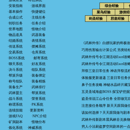
·
游戏背景
·
特色系统
·
安装指南
·
游戏界面
综合经验
·
基本操作
·
快捷键位
菜鸟经验
游侠经
·
合成公式
·
主线任务
剑圣经验
邪皇经验
·
转职任务
·
任务介绍
·
世界地图
·
怪物介绍
·
物品道具
·
武器装备
·
结婚系统
·
表情系统
《武林外传》白嫖玩家的终极
·
传送系统
·
摆摊系统
巧用伤害输出计算公式 另类轻
·
交易系统
·
仓库系统
武林外传号令江湖活动Excel攻
·
BOSS系统
·
邮寄系统
·
聊天系统
·
好友系统
武林外传号令江湖活动Excel攻
·
决斗系统
·
组队系统
拜祭三皇日常任务 神农拜祭流
·
帮派升级
·
装备绑定
体验服更新速递 三皇日常任务
·
称号组队
·
装备精炼
鼻子任务攻略 神秘水晶碎片藏
·
装备生产
·
武林排行
五灵圣域海盗BOSS 探宝铲挖
·
武林盟主
·
帮派系统
·
战斗系统
·
荣誉系统
盗圣传说江山令任务 全部做完
·
称谓系统
·
PK系统
注意接任务顺序 新天天跟我做
·
连续技能
·
更新资料
该如何选择？天天跟我做与剧
·
游戏FAQ
·
NPC介绍
武林外传新剧本晨风峡谷兑换
·
矿洞副本
·
怪物分布
穷人小法刷盗梦空间剧本的一
·
炼化系统
·
神威系统