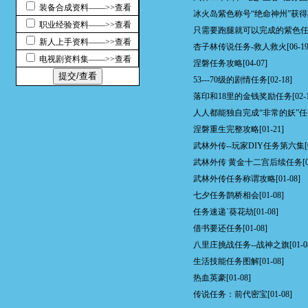
装备合成资料——>>查看
冰火岛紫色称号“绝命神州”获
职业经验资料——>>查看
只需要跑腿就可以完成的紫色
新人上手资料——>>查看
杏子林传说任务-救人救火
[06-19
电视剧资料集——>>查看
涅磐任务攻略
[04-07]
53---70级的剧情任务
[02-18]
落印和18里的金钱奖励任务
[02-
人人都能独自完成“非常的妖”任
涅磐重生完整攻略
[01-21]
武林外传--玩家DIY任务第六集
武林外传 黄金十二宫后续任务
[
武林外传任务称谓攻略
[01-08]
七夕任务鹊桥相会
[01-08]
任务速递`葵花劫
[01-08]
借书要还任务
[01-08]
八里庄挑战任务--战神之旗
[01-0
生活技能任务图解
[01-08]
热血英豪
[01-08]
传说任务：前代密宝
[01-08]