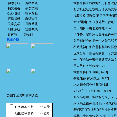
·
神恩系统
·
宠物系统
武林外传京城西游乱记任务视
·
搞笑装备
·
搞笑技能
西游乱记活动攻略之冰火岛文
·
武林摄像
·
骑乘作战
视频攻略 西游乱记活动两地图
·
声望捐献
·
称谓盒子
新增周例任务《京龙帮在行动
·
元宝交易
·
寻径系统
关于如何卡出七彩神龙
[11-28]
·
幻形系统
·
涅磐系统
·
请神符
·
随意门
『任务』整理冰火岛序章任务
职业介绍
关于刷任务的另一个方法
[08-23
不败战神任务所需材料和杀怪
玩家分享：刷任务的另一个方
一个任务做一夜任务共享方法
愚人节任务过程
[04-02]
武林外传任务攻略
[06-23]
探险任务-神风惊运
[06-12]
冰火10个绿色任务
[06-12]
YY教主任务全过程1
[05-12]
公测专区资料需求调查
冰火岛序章任务经验分享
[03-13
冰火岛全任务总结 附不败战神
任务副本资料——>>查看
5号更新“YY神丝”任务将能够
地图怪物资料——>>查看
武林二十四节气之“立春”任务