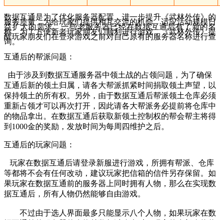
数据互通是为了优化服务器配置，进一步提升《武林外传》的
服务质量，为给玩家们提供相互交流的机会，适应活动规模日
益扩大的需求。一些老服务器已经在数据互通后有了新的名
称，为了方便新老玩家朋友们顺利进行游戏，《武林外传》提
醒玩家朋友们在登录游戏之前对自己原有的服务器名称进行查
询。
互通后的帮派问题：
由于涉及到数据互通服务器中领土战的占领问题，为了确保
互通后新的领土归属，请各大帮派抓紧时间捐取领土声望，以
保持领土的所有权。另外，由于数据互通后帮派领土仓库必须
重新占领才可以再次打开，因此请各大帮派务必提前将仓库中
的物品拿出。在数据互通后获取新领土控制权的帮会帮主将得
到1000金的奖励，发放时间为每周四维护之后。
互通后的玩家问题：
玩家在数据互通后请登录新服进行游戏，所拥有帮派、仓库
等都将不会有任何改动，建议玩家把信箱的信件另存保留。如
果玩家在数据互通前的服务器上同时拥有人物，那么在实现数
据互通后，所有人物仍然能够自由游戏。
不过由于选人界面最多只能显示八个人物，如果玩家在数