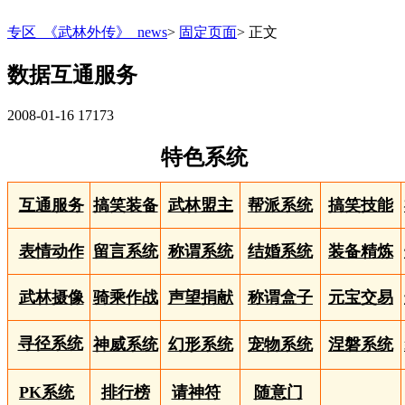
专区_《武林外传》_news
>
固定页面
>
正文
数据互通服务
2008-01-16
17173
特色系统
互通服务
搞笑装备
武林盟主
帮派系统
搞笑技能
表情动作
留言系统
称谓系统
结婚系统
装备精炼
武林摄像
骑乘作战
声望捐献
称谓盒子
元宝交易
寻径系统
神威系统
幻形系统
宠物系统
涅磐系统
PK系统
排行榜
请神符
随意门