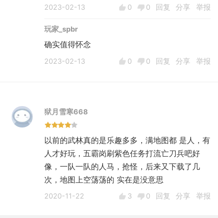
2023-02-13
0
0
回复
分享
举报
人，我也是其中一个，留下的只是一段美好回
忆。后面玩了CF、英雄联盟虽然好多年，但是
玩家_spbr
武林是初恋，独一无二。来自一位30+大叔的回
确实值得怀念
忆。
2023-02-13
0
0
回复
分享
举报
狱月雪寒668
以前的武林真的是乐趣多多，满地图都 是人，有
人才好玩，五霸岗刷紫色任务打流亡刀兵吧好
像，一队一队的人马，抢怪，后来又下载了几
次，地图上空荡荡的 实在是没意思
2020-11-22
3
0
回复
分享
举报