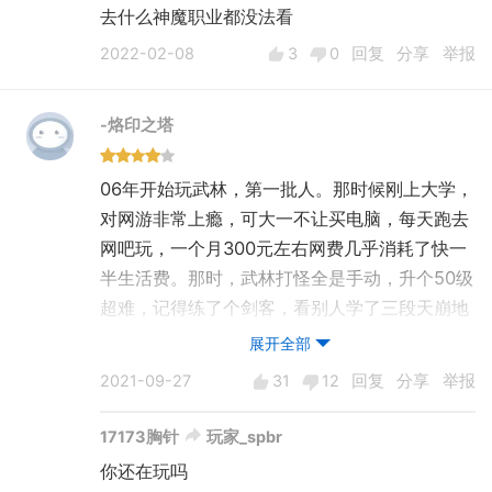
去什么神魔职业都没法看
2022-02-08
3
0
回复
分享
举报
-烙印之塔
06年开始玩武林，第一批人。那时候刚上大学，
对网游非常上瘾，可大一不让买电脑，每天跑去
网吧玩，一个月300元左右网费几乎消耗了快一
半生活费。那时，武林打怪全是手动，升个50级
超难，记得练了个剑客，看别人学了三段天崩地
裂，超级羡慕。每周五通宵那晚，到凌晨因为太
展开全部
困，不小心被怪打死了，掉5%，差点砸了键
2021-09-27
31
12
回复
分享
举报
盘。武林最难忘的还是网恋，女的不要太多了，
那时全是学生妹，不是这个大学就是那个大学
17173胸针
玩家_spbr
的，一言难尽，哈哈。也就坚持了3年，可能是
你还在玩吗
其他网游的爆发吧，这个游戏走了估计2/3的