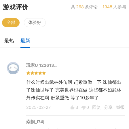
——将休闲娱乐和网络游戏直接结合，必将开拓新一
游戏评价
共
268
条评论
1948
人参与
代网游新模式。
古装情景喜剧《武林外传》以其诙谐、幽默的对
全部
体验好
白，出神入化的人物刻画，得到众多观众喜爱，收视
率一直很高。该电视剧独到的“武林喜剧”思想，深入观
最热
最新
众心中。建立在此基础上的《武林外传》网络版，在
祖龙工作室强大的技术实力支撑，以及宁财神的全力
支持下，必将在暑期掀起新一轮网游风暴，带给玩家
玩家U_122613…
全新游戏体验。
什么时候出武林外传啊 赶紧重做一下 诛仙都出
了诛仙世界了 完美世界也在做 这些都不如武林
外传实在啊 赶紧重做 等了10多年了
2025-02-27
3
0
回复
分享
举报
焱桐_l74j