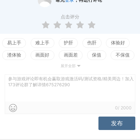
请先
登录
，再进行评论
开放内测直到正式运营，玩家都可以免费登陆游戏，
自由体验完美时空为玩家在今年夏天准备的一道网游
点击评分
盛宴。
考虑到电视剧的众多腐竹也会来到这款免费游戏
进行一种全新的体验，在游戏制作时，完美时空还邀
易上手
难上手
护肝
伤肝
体验好
请大家所追捧的著名编剧宁财神参与到游戏制作中，
渣体验
画面好
画面差
保值
不保值
通过他的神来之笔为玩家编写制作了数个精彩绝伦的
任务。同时电视剧中的那些著名角色都将在游戏中出
展开全部
配置高
配置低
测试
剧情佳
剧情差
现并与玩家互动，为大家延续那些隽永的快乐。
引导清晰
引导混乱
平衡佳
平衡差
参与游戏评论即有机会赢取游戏激活码/测试资格/精美周边！加入
目前，完美时空同期已经成功运营《完美世
173评论群了解详情675276290
高自由
低自由
界》，这款被誉为“中国最美网游”的产品，在技术和运
营方面得到行业内专家以及玩家的一致好评。此次完
0
/
2000
美时空投入巨资，联合当前热播电视剧开发的《武林
外传》Q版网游，首创“喜剧网游”模式，正是意欲通过
发布
其领先技术为玩家营造一个集各种娱乐形式于一体的
娱乐平台，这些娱乐形式包括影视、购物、休闲等等