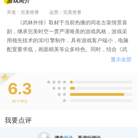
游戏简介
开发：完美世界
运营：完美世界
《武林外传》取材于当前热播的同名古装情景喜
剧，继承完美时空一贯严谨唯美的游戏风格，游戏采
用领先技术的3D引擎制作，具有游戏客户端小，电脑
配置要求低，画面精美等众多特色。同时，结合《武
林外传》电视剧的诸多受观众欢迎的特点，完美时空
显示全部
此次首创“喜剧网游”模式，从游戏背景、任务、系统等
各方面突出轻松搞笑的风格，让玩家在游戏时不经意
6.3
的就被滑稽的对白和任务逗得哈哈大笑。
90
个评分
当然，让玩家高兴的还不仅仅是游戏愉快的氛
我要点评
围，另外一个喜讯是，超级好玩的《武林外传》还将
是完美时空第一款永久免费运营的网络游戏产品。从