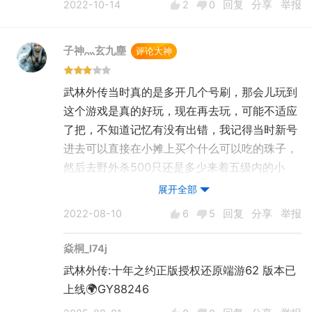
2022-10-14
2
0
回复
分享
举报
子神灬玄九塵
评论大神
武林外传当时真的是多开几个号刷，那会儿玩到
这个游戏是真的好玩，现在再去玩，可能不适应
了把，不知道记忆有没有出错，我记得当时新号
进去可以直接在小摊上买个什么可以吃的珠子，
然后去野外杀500只还是多少来着五级内的小
怪，可以直接获得巨量的经验，然后还有个方
展开全部
法，我记得是在野外，一只很大的boss，把他
2022-08-10
6
5
回复
分享
举报
拉到城里，丢给npc消灭，也可以获得巨量的经
验，我不知道我记错没
焱桐_l74j
武林外传:十年之约正版授权还原端游62 版本已
上线🌍GY88246