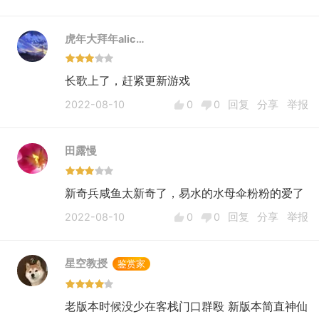
虎年大拜年alic…
长歌上了，赶紧更新游戏
2022-08-10
0
0
回复
分享
举报
田露慢
新奇兵咸鱼太新奇了，易水的水母伞粉粉的爱了
2022-08-10
0
0
回复
分享
举报
星空教授
鉴赏家
老版本时候没少在客栈门口群殴 新版本简直神仙