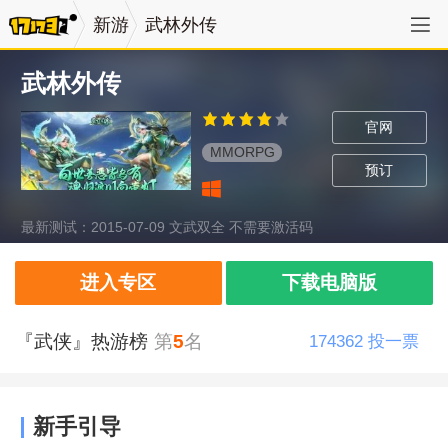
新游
武林外传
武林外传
官网
MMORPG
预订
最新测试：2015-07-09 文武双全 不需要激活码
进入专区
下载电脑版
『武侠』热游榜
第
5
名
174362
投一票
新手引导