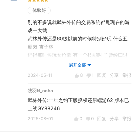
体验好
别的不多说就武林外传的交易系统都甩现在的游
戏一大截
武林外传还是60级以前的时候特别好玩 什么五
霸岗 杏子林
记得那时候玩女枪豪 有一个技能叫 子曾经曰过
挺逗的 另外还骗过老色皮的金 哥哥没有药钱了
展开全部
能不能给点 人家甩手就是30金
2024-05-11
8
1
回复
分享
举报
没装妹妹骗金的时候 我还在捡玄蛇之皮 沉默石
竹子等等各种材料 通宵摆摊
牧羽N_ooho
前两年也有下载玩过 但没一会儿就7/80级了 完
武林外传:十年之约正版授权还原端游62 版本已
全失去了曾经猛肝等级通宵刷怪的乐趣
上线GY88246
物是人非还是时光已逝
2025-08-01
0
0
回复
分享
举报