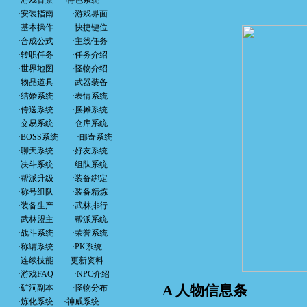
·
游戏背景
·
特色系统
·
安装指南
·
游戏界面
·
基本操作
·
快捷键位
·
合成公式
·
主线任务
·
转职任务
·
任务介绍
·
世界地图
·
怪物介绍
·
物品道具
·
武器装备
·
结婚系统
·
表情系统
·
传送系统
·
摆摊系统
·
交易系统
·
仓库系统
·
BOSS系统
·
邮寄系统
·
聊天系统
·
好友系统
·
决斗系统
·
组队系统
·
帮派升级
·
装备绑定
·
称号组队
·
装备精炼
·
装备生产
·
武林排行
·
武林盟主
·
帮派系统
·
战斗系统
·
荣誉系统
·
称谓系统
·
PK系统
·
连续技能
·
更新资料
·
游戏FAQ
·
NPC介绍
A 人物信息条
·
矿洞副本
·
怪物分布
·
炼化系统
·
神威系统