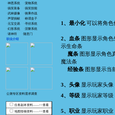
·
神恩系统
·
宠物系统
·
搞笑装备
·
搞笑技能
·
武林摄像
·
骑乘作战
·
声望捐献
·
称谓盒子
1
、
最小化
可以将角色
·
元宝交易
·
寻径系统
·
幻形系统
·
涅磐系统
·
请神符
·
随意门
2
、
血条
图形显示角色
职业介绍
示生命条
魔条
图形显示角色真
魔法条
经验条
图形显示当
3、头像
显示玩家头像
公测专区资料需求调查
4、等级
显示玩家等级
任务副本资料——>>查看
5、职业
显示玩家职业
地图怪物资料——>>查看