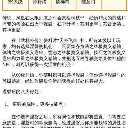
PK系统
排行榜
请神符
随意门
传说，凤凰在大限到来之时会集梧桐枝**，经历烈火的煎熬和
痛苦的考验在烈火中涅磐，在中升华：其羽更丰，其音更清，
其神更髓。
在《武林外传》资料片“天外飞仙”中，所有60级以上玩
家，均有选择涅磐的机会——只要集齐身法之终极奥义卷轴、
体魄之终极奥义卷轴、意志之终极奥义卷轴、技巧之终极奥义
卷轴和力量之终极奥义卷轴，并把这五种卷轴交给某位神秘的
NPC，就可以获得一次涅磐的机会！
从60级开始，你随时都可以选择涅磐，但你选择涅磐时的
等级越高，经过涅磐后你所能获得的好处也将越大。
涅磐后的八大好处：
1、 更强的属性，更多技能点：
在你选择涅磐之后，所有属性和技能都将重置。而需要注
意的是，涅磐时的等级越高，经过涅磐后你所能获得的属性增