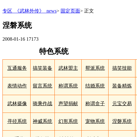
专区_《武林外传》_news
>
固定页面
>
正文
涅磐系统
2008-01-16
17173
特色系统
互通服务
搞笑装备
武林盟主
帮派系统
搞笑技能
表情动作
留言系统
称谓系统
结婚系统
装备精炼
武林摄像
骑乘作战
声望捐献
称谓盒子
元宝交易
寻径系统
神威系统
幻形系统
宠物系统
涅磐系统