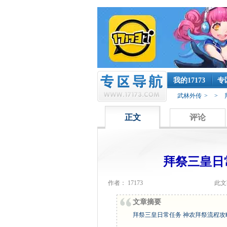
我的17173
专
武林外传
>
>
正文
评论
拜祭三皇日
作者： 17173
此文
文章摘要
拜祭三皇日常任务 神农拜祭流程攻