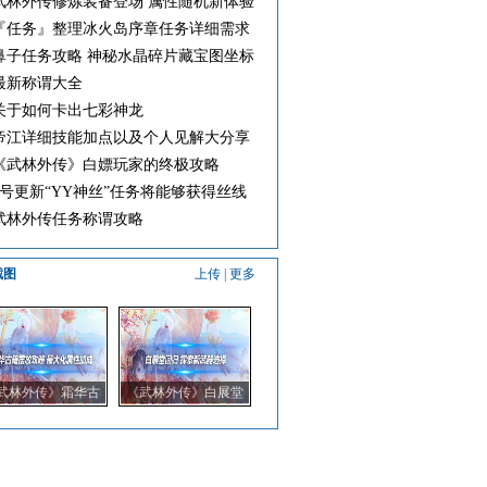
武林外传修炼装备登场 属性随机新体验
『任务』整理冰火岛序章任务详细需求
鼻子任务攻略 神秘水晶碎片藏宝图坐标
最新称谓大全
关于如何卡出七彩神龙
帝江详细技能加点以及个人见解大分享
《武林外传》白嫖玩家的终极攻略
5号更新“YY神丝”任务将能够获得丝线
武林外传任务称谓攻略
截图
上传
|
更多
武林外传》霜华古
《武林外传》白展堂
摆放攻略 最大化属
回归 探索新武器选择
性加成