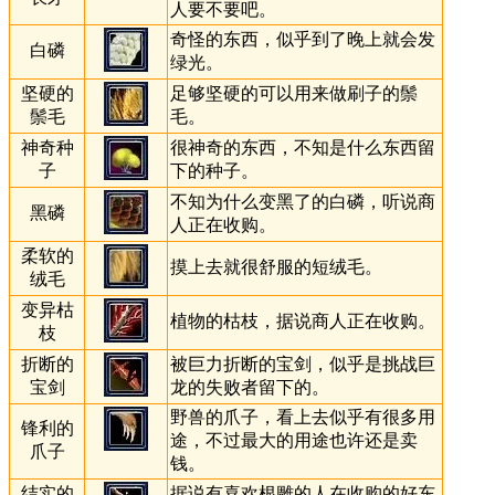
人要不要吧。
奇怪的东西，似乎到了晚上就会发
白磷
绿光。
坚硬的
足够坚硬的可以用来做刷子的鬃
鬃毛
毛。
神奇种
很神奇的东西，不知是什么东西留
子
下的种子。
不知为什么变黑了的白磷，听说商
黑磷
人正在收购。
柔软的
摸上去就很舒服的短绒毛。
绒毛
变异枯
植物的枯枝，据说商人正在收购。
枝
折断的
被巨力折断的宝剑，似乎是挑战巨
宝剑
龙的失败者留下的。
野兽的爪子，看上去似乎有很多用
锋利的
途，不过最大的用途也许还是卖
爪子
钱。
结实的
据说有喜欢根雕的人在收购的好东