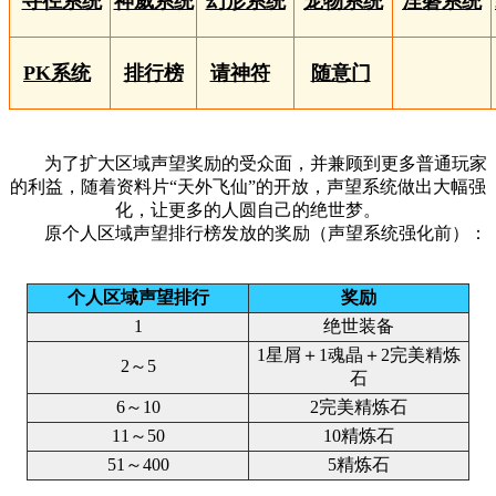
寻径系统
神威系统
幻形系统
宠物系统
涅磐系统
PK系统
排行榜
请神符
随意门
为了扩大区域声望奖励的受众面，并兼顾到更多普通玩家
的利益，随着资料片“天外飞仙”的开放，声望系统做出大幅强
化，让更多的人圆自己的绝世梦。
原个人区域声望排行榜发放的奖励（声望系统强化前）：
个人区域声望排行
奖励
1
绝世装备
1星屑＋1魂晶＋2完美精炼
2～5
石
6～10
2完美精炼石
11～50
10精炼石
51～400
5精炼石