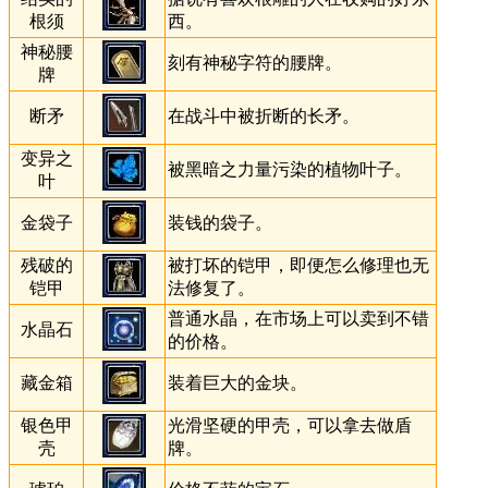
根须
西。
神秘腰
刻有神秘字符的腰牌。
牌
断矛
在战斗中被折断的长矛。
变异之
被黑暗之力量污染的植物叶子。
叶
金袋子
装钱的袋子。
残破的
被打坏的铠甲，即便怎么修理也无
铠甲
法修复了。
普通水晶，在市场上可以卖到不错
水晶石
的价格。
藏金箱
装着巨大的金块。
银色甲
光滑坚硬的甲壳，可以拿去做盾
壳
牌。