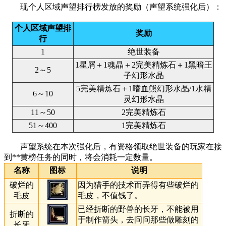
现个人区域声望排行榜发放的奖励（声望系统强化后）：
个人区域声望排
奖励
行
1
绝世装备
1星屑＋1魂晶＋2完美精炼石＋1黑暗王
2～5
子幻形水晶
5完美精炼石＋1嗜血熊幻形水晶/1水精
6～10
灵幻形水晶
11～50
2完美精炼石
51～400
1完美精炼石
声望系统在本次强化后，有资格领取绝世装备的玩家在接
到**黄榜任务的同时，将会消耗一定数量。
名称
图标
说明
破烂的
因为猎手的技术而弄得有些破烂的
毛皮
毛皮，不值钱了。
已经折断的野兽的长牙，不能被用
折断的
于制作箭头，去问问那些做雕刻的
长牙