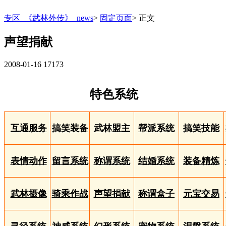
专区_《武林外传》_news
>
固定页面
>
正文
声望捐献
2008-01-16
17173
特色系统
互通服务
搞笑装备
武林盟主
帮派系统
搞笑技能
表情动作
留言系统
称谓系统
结婚系统
装备精炼
武林摄像
骑乘作战
声望捐献
称谓盒子
元宝交易