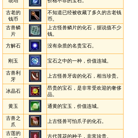
琥珀
价格不菲的宝石。
古老的
不知道已经被收藏了多久的古老钱
钱币
币。
古兽鳞
上古怪兽鳞片的化石，据说值不少
片
钱。
方解石
没有杂质的名贵宝石。
刚玉
宝石之中的一种，价值连城。
古兽利
上古怪兽牙齿的化石，相当珍贵。
牙
昂贵的宝石，是非常受欢迎的奢侈
冰晶石
品。
黄玉
通黄的宝玉，价值连城。
古兽之
上古怪兽可怕爪子的化石。
爪
古莲的
古代莲花的种子，非常珍贵。