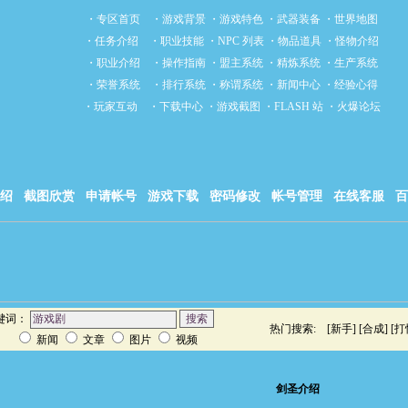
・
专区首页
・
游戏背景
・
游戏特色
・
武器装备
・
世界地图
・
任务介绍
・
职业技能
・
NPC 列表
・
物品道具
・
怪物介绍
・
职业介绍
・
操作指南
・
盟主系统
・
精炼系统
・
生产系统
・
荣誉系统
・
排行系统
・
称谓系统
・
新闻中心
・
经验心得
・
玩家互动
・
下载中心
・
游戏截图
・
FLASH 站
・
火爆论坛
绍
截图欣赏
申请帐号
游戏下载
密码修改
帐号管理
在线客服
百
键词：
热门搜索: [
新手
] [
合成
] [
打
新闻
文章
图片
视频
剑圣介绍