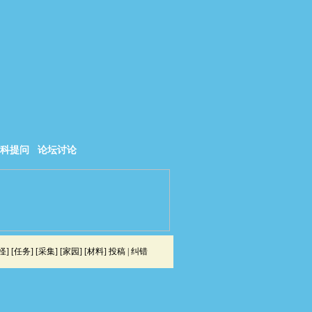
科提问
论坛讨论
怪
] [
任务
] [
采集
] [
家园
] [
材料
]
投稿
|
纠错