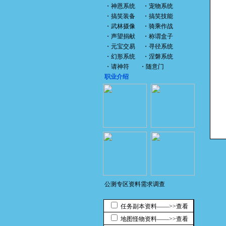
・
神恩系统
・
宠物系统
・
搞笑装备
・
搞笑技能
・
武林摄像
・
骑乘作战
・
声望捐献
・
称谓盒子
・
元宝交易
・
寻径系统
・
幻形系统
・
涅磐系统
・
请神符
・
随意门
职业介绍
公测专区资料需求调查
任务副本资料――>>查看
地图怪物资料――>>查看