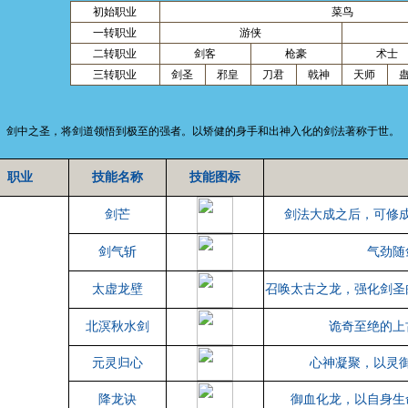
初始职业
菜鸟
一转职业
游侠
二转职业
剑客
枪豪
术士
三转职业
剑圣
邪皇
刀君
戟神
天师
：
剑中之圣，将剑道领悟到极至的强者。以矫健的身手和出神入化的剑法著称于世。
职业
技能名称
技能图标
剑芒
剑法大成之后，可修
剑气斩
气劲随
太虚龙壁
召唤太古之龙，强化剑圣
北溟秋水剑
诡奇至绝的上
元灵归心
心神凝聚，以灵
降龙诀
御血化龙，以自身生