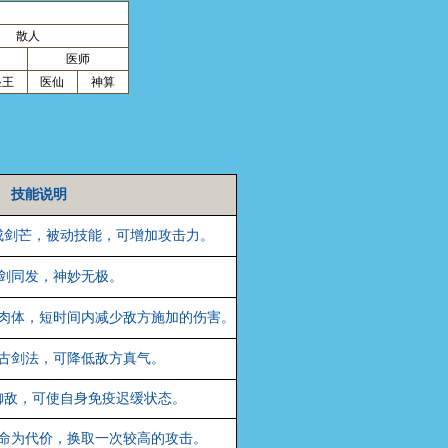
散人
医师
蛊王
医仙
神算
技能说明
成剑芒，被动技能，可增加攻击力。
剑同发，神妙无极。
肉体，短时间内减少敌方施加的伤害。
古剑法，可降低敌方真气。
御敌，可使自身免疫迟缓状态。
命为代价，换取一次较高的攻击。