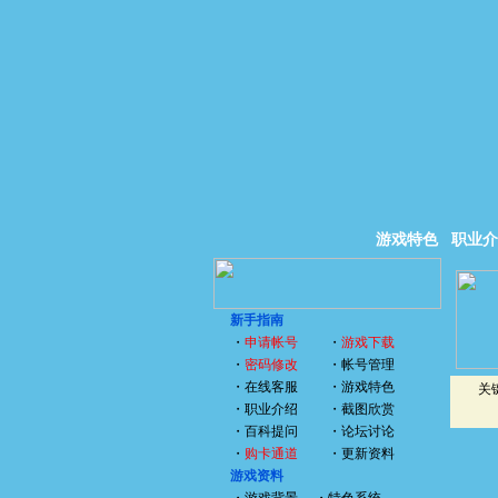
游戏特色
职业介
新手指南
・
申请帐号
・
游戏下载
・
密码修改
・
帐号管理
・
在线客服
・
游戏特色
关
・
职业介绍
・
截图欣赏
・
百科提问
・
论坛讨论
・
购卡通道
・
更新资料
游戏资料