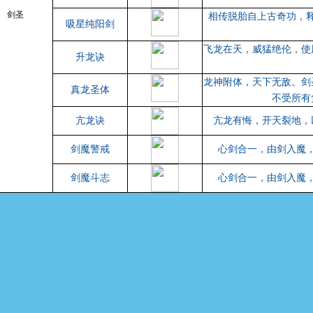
剑圣
相传脱胎自上古奇功，
吸星纯阳剑
飞龙在天，威猛绝伦，使
升龙诀
龙神附体，天下无敌。剑
真龙圣体
不受所有
亢龙诀
亢龙有悔，开天裂地，
剑魔警戒
心剑合一，由剑入魔
剑魔斗志
心剑合一，由剑入魔