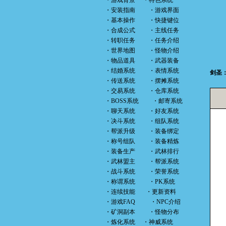
・
游戏背景
・
特色系统
・
安装指南
・
游戏界面
・
基本操作
・
快捷键位
・
合成公式
・
主线任务
・
转职任务
・
任务介绍
・
世界地图
・
怪物介绍
・
物品道具
・
武器装备
・
结婚系统
・
表情系统
剑圣
・
传送系统
・
摆摊系统
・
交易系统
・
仓库系统
・
BOSS系统
・
邮寄系统
・
聊天系统
・
好友系统
・
决斗系统
・
组队系统
・
帮派升级
・
装备绑定
・
称号组队
・
装备精炼
・
装备生产
・
武林排行
・
武林盟主
・
帮派系统
・
战斗系统
・
荣誉系统
・
称谓系统
・
PK系统
・
连续技能
・
更新资料
・
游戏FAQ
・
NPC介绍
・
矿洞副本
・
怪物分布
・
炼化系统
・
神威系统