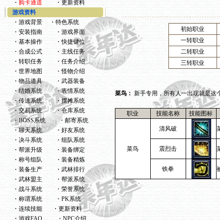
・
购卡通道
・
更新资料
游戏资料
・
游戏背景
・
特色系统
初始职业
・
安装指南
・
游戏界面
一转职业
・
基本操作
・
快捷键位
・
合成公式
・
主线任务
二转职业
・
转职任务
・
任务介绍
三转职业
・
世界地图
・
怪物介绍
・
物品道具
・
武器装备
・
结婚系统
・
表情系统
菜鸟：
新手专用，所有人一出现就是这
・
传送系统
・
摆摊系统
・
交易系统
・
仓库系统
职业
技能名称
技能图标
・
BOSS系统
・
邮寄系统
清风破
・
聊天系统
・
好友系统
・
决斗系统
・
组队系统
菜鸟
震烈击
・
帮派升级
・
装备绑定
・
称号组队
・
装备精炼
铁拳
・
装备生产
・
武林排行
・
武林盟主
・
帮派系统
・
战斗系统
・
荣誉系统
・
称谓系统
・
PK系统
・
连续技能
・
更新资料
・
游戏FAQ
・
NPC介绍