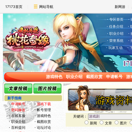
17173首页
网站导航
新网游
・
专区首页
・
・
任务介绍
・
・
职业介绍
・
・
荣誉系统
・
・
玩家互动
・
游戏特色
职业介绍
截图欣赏
申请帐号
游
新手指南
・
申请帐号
・
游戏下载
・
密码修改
・
帐号管理
・
在线客服
・
游戏特色
关键词：
・
职业介绍
・
截图欣赏
新闻
文章
图片
・
百科提问
・
论坛讨论