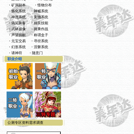
・
矿洞副本
・
怪物分布
・
炼化系统
・
神威系统
・
神恩系统
・
宠物系统
・
搞笑装备
・
搞笑技能
・
武林摄像
・
骑乘作战
・
声望捐献
・
称谓盒子
・
元宝交易
・
寻径系统
・
幻形系统
・
涅磐系统
・
请神符
・
随意门
职业介绍
公测专区资料需求调查