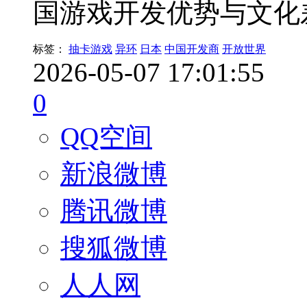
国游戏开发优势与文化
标签：
抽卡游戏
异环
日本
中国开发商
开放世界
2026-05-07 17:01:55
0
QQ空间
新浪微博
腾讯微博
搜狐微博
人人网