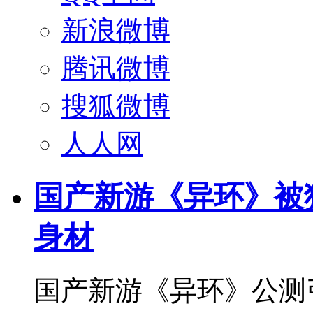
新浪微博
腾讯微博
搜狐微博
人人网
国产新游《异环》被
身材
国产新游《异环》公测