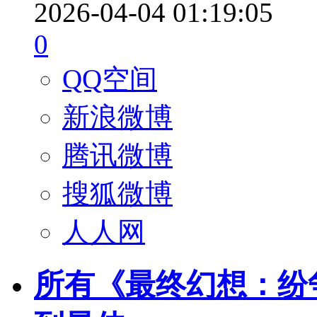
2026-04-04 01:19:05
0
QQ空间
新浪微博
腾讯微博
搜狐微博
人人网
所有《最终幻想：纷