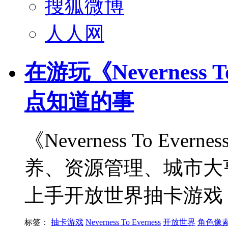
搜狐微博
人人网
在游玩《Neverness 
点知道的事
《Neverness To E
养、资源管理、城市大
上手开放世界抽卡游戏
标签：
抽卡游戏
Neverness To Everness
开放世界
角色像