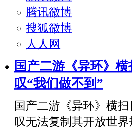
腾讯微博
搜狐微博
人人网
国产二游《异环》横
叹“我们做不到”
国产二游《异环》横扫
叹无法复制其开放世界