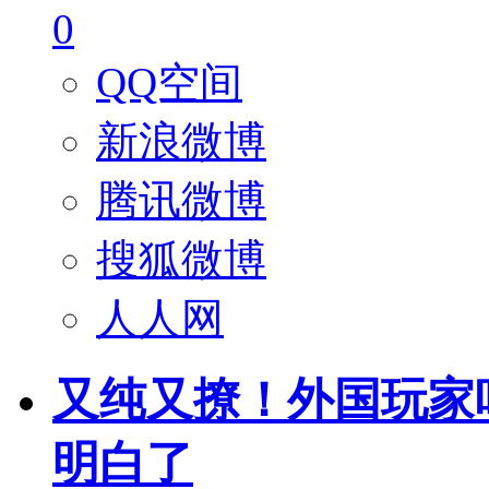
0
QQ空间
新浪微博
腾讯微博
搜狐微博
人人网
又纯又撩！外国玩家
明白了