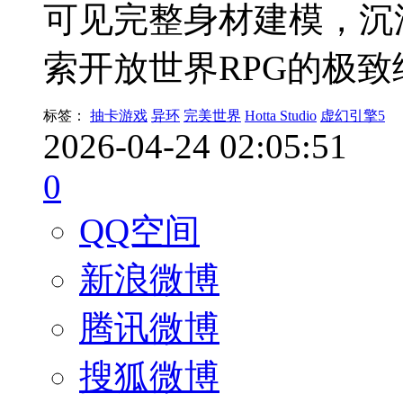
可见完整身材建模，沉
索开放世界RPG的极
标签：
抽卡游戏
异环
完美世界
Hotta Studio
虚幻引擎5
2026-04-24 02:05:51
0
QQ空间
新浪微博
腾讯微博
搜狐微博