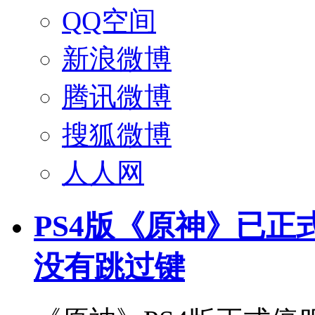
QQ空间
新浪微博
腾讯微博
搜狐微博
人人网
PS4版《原神》已
没有跳过键