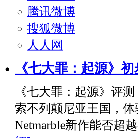
腾讯微博
搜狐微博
人人网
《七大罪：起源》初
《七大罪：起源》评测
索不列颠尼亚王国，体
Netmarble新作能