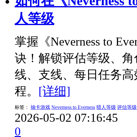
如何在《Neverness 
人等级
掌握《Neverness to
诀！解锁评估等级、角
线、支线、每日任务高
程。
[详细]
标签：
抽卡游戏
Neverness to Everness
猎人等级
评估等级
2026-05-02 07:16:45
0