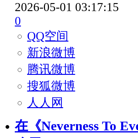
2026-05-01 03:17:15
0
QQ空间
新浪微博
腾讯微博
搜狐微博
人人网
在《Neverness To