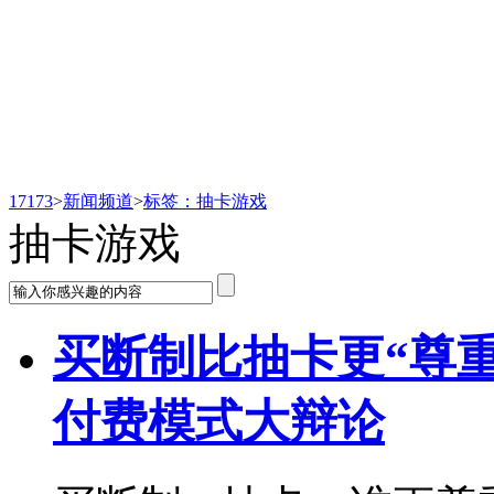
新闻频道
17173
>
新闻频道
>
标签：抽卡游戏
抽卡游戏
买断制比抽卡更“尊
付费模式大辩论