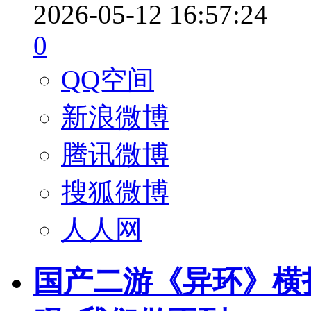
2026-05-12 16:57:24
0
QQ空间
新浪微博
腾讯微博
搜狐微博
人人网
国产二游《异环》横