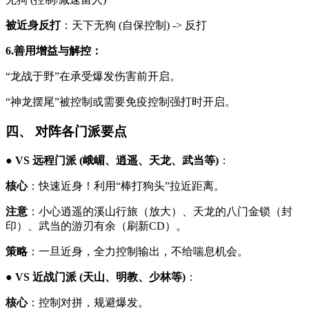
被近身反打
：天下无狗 (自保控制) -> 反打
6.善用增益与解控：
“龙战于野”在承受爆发伤害前开启。
“神龙摆尾”被控制或需要免疫控制强打时开启。
四、 对阵各门派要点
●
VS 远程门派 (峨嵋、逍遥、天龙、武当等)
：
核心
：快速近身！利用“棒打狗头”拉近距离。
注意
：小心逍遥的溪山行旅（放大）、天龙的八门金锁（封
印）、武当的游刃有余（刷新CD）。
策略
：一旦近身，全力控制输出，不给喘息机会。
●
VS 近战门派 (天山、明教、少林等)
：
核心
：控制对拼，规避爆发。