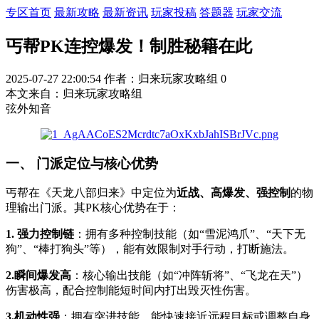
专区首页
最新攻略
最新资讯
玩家投稿
答题器
玩家交流
丐帮PK连控爆发！制胜秘籍在此
2025-07-27 22:00:54
作者：归来玩家攻略组
0
本文来自：归来玩家攻略组
弦外知音
一、 门派定位与核心优势
丐帮在《天龙八部归来》中定位为
近战、高爆发、强控制
的物
理输出门派。其PK核心优势在于：
1. 强力控制链
：拥有多种控制技能（如“雪泥鸿爪”、“天下无
狗”、“棒打狗头”等），能有效限制对手行动，打断施法。
2.瞬间爆发高
：核心输出技能（如“冲阵斩将”、“飞龙在天”）
伤害极高，配合控制能短时间内打出毁灭性伤害。
3.机动性强
：拥有突进技能，能快速接近远程目标或调整自身