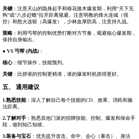
关键
：注意天山的隐身起手和移花接木爆发期，利用“天下无
狗”或“八步赶蟾”拉开距离规避。注意明教的烽火连城（强
控）和怒火连斩（高爆发），少林血厚防高，注意持久战。
策略
：利用丐帮的控制优势打断对方节奏，规避核心爆发期，
保持自身输出。
●
VS 丐帮 (内战)
：
核心
：细节操作，技能预判。
关键
：比拼谁的控制更精准，谁的爆发时机抓得更好。
五、 通用建议
1.熟悉技能
：深入了解自己每个技能的CD、效果、消耗和施
法距离。
2.了解对手
：熟悉其他门派的招牌技能、控制、爆发和保命手
段，做到知己知彼。
3.装备与宝石
：优先提升攻击、命中、会心（暴击）、身法