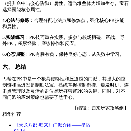
（提升命中与会心防御）属性。适当堆叠体力增加生存。宝石
选择围绕核心属性。
4.心法与修炼
：合理分配心法点和修炼点，强化核心PK技能
和属性。
5.实战练习
：PK技巧重在实践。多参与校场切磋、帮战、野
外PK，积累经验，磨练操作和反应。
6.心态调整
：PK有胜有负，保持良好心态，从失败中学习。
六、 总结
丐帮在PK中是一个极具侵略性和压迫感的门派，其强大的控
制链和高爆发是制胜法宝。熟练掌握控制衔接、爆发时机、连
击点管理以及灵活的走位是玩好丐帮PK的关键。同时，对不
同门派的应对策略也需要了然于心。
【编辑：归来玩家攻略组】
精华推荐
《天龙八部·归来》门派介绍——星宿
03-14