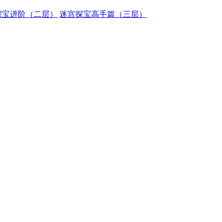
探宝进阶（二层）
迷宫探宝高手篇（三层）