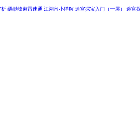
解析
缥缈峰避雷速通
江湖宵小详解
迷宫探宝入门（一层）
迷宫