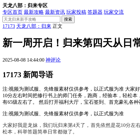
天龙八部：归来专区
专区首页
最新攻略
最新资讯
玩家投稿
答题器
玩家交流
搜索
17173
天龙八部：归来
正文
新一周开启！归来第四天从日
2025-08-08 14:44:00
神评论
17173 新闻导语
注:视频为测试服、先锋服素材仅供参考，以正式服为准 大家
10分左右时间把修行书上的师门任务，跑商，经验本，轻松本
有65级左右了。 然后打开福利大厅，宝石签到、首充豪礼各
注:视频为测试服、先锋服素材仅供参考，以正式服为准
大家好我是龙妹，我们玩归来第4天了，首先依然是花10分左
松本，
科举答题
简单日常都做了。