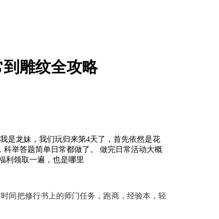
常到雕纹全攻略
好我是龙妹，我们玩归来第4天了，首先依然是花
，科举答题简单日常都做了。 做完日常活动大概
种福利领取一遍，也是哪里
右时间把
修行书
上的
师门任务
，
跑商，
经验本，轻