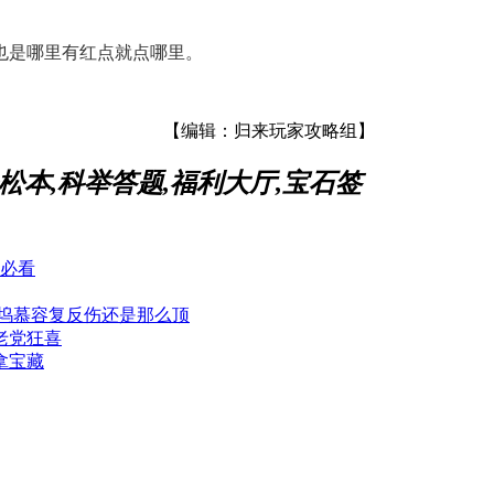
也是哪里有红点就点哪里。
【编辑：归来玩家攻略组】
轻松本,科举答题,福利大厅,宝石签
归必看
子坞慕容复反伤还是那么顶
老党狂喜
拿宝藏