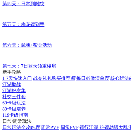
第四天：日常到雕纹
第五天：梅花镖到手
第六天：武魂+帮会活动
第七天：7日登录领重楼肩
新手攻略
1-7天快速入门
战令礼包购买推荐
新
每日必做清单
荐
核心玩法
江湖助战
江湖好友集
社交三件套
69卡级玩法
89卡级培养
119卡级指南
日常/周常玩法
日常玩法全攻略
荐
周常PVE
周常PVP
镖行江湖-护镖劫镖大乱