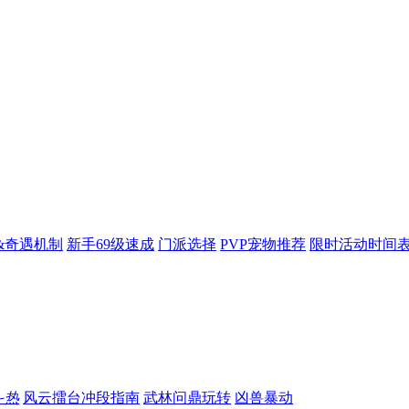
&奇遇机制
新手69级速成
门派选择
PVP宠物推荐
限时活动时间
斗
热
风云擂台冲段指南
武林问鼎玩转
凶兽暴动