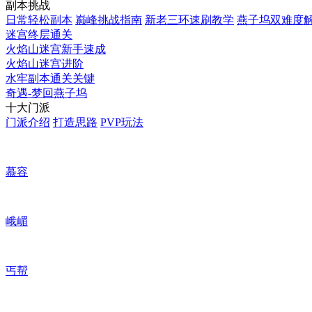
副本挑战
日常轻松副本
巅峰挑战指南
新老三环速刷教学
燕子坞双难度
迷宫终层通关
火焰山迷宫新手速成
火焰山迷宫进阶
水牢副本通关关键
奇遇-梦回燕子坞
十大门派
门派介绍
打造思路
PVP玩法
慕容
峨嵋
丐帮