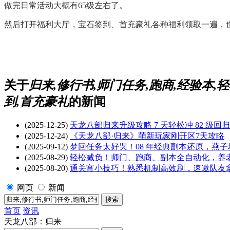
做完
日常
活动大概有
65
级
左右了
。
然后打开福利大厅，宝石签到、首充豪礼各种福利领取一遍，
关于
归来,修行书,师门任务,跑商,经验本,
到,首充豪礼
的新闻
(2025-12-25)
天龙八部归来升级攻略 7 天轻松冲 82 级回
(2025-12-24)
《天龙八部·归来》萌新玩家刚开区7天攻略
(2025-09-12)
梦回任务太好哭！08 年经典副本还原，燕
(2025-08-29)
轻松减负！师门、跑商、副本全自动化，养
(2025-08-20)
通关宵小技巧！熟悉机制高效刷，速邀队友
网页
新闻
首页
资讯
天龙八部：归来