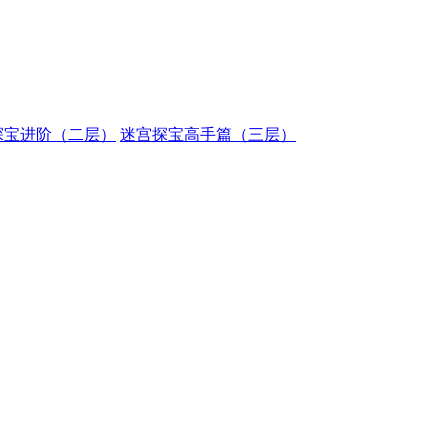
探宝进阶（二层）
迷宫探宝高手篇（三层）