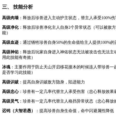
三、 技能分析
高级肉墙
：释放后珍兽进入主动护主状态，替主人承受100%
高级净化
：释放后珍兽净化主人自身2个异常状态（可以被敌
能）
高级血迹
：通过牺牲珍兽自身50%的生命值给主人提供100%
高级神佑
：释放后玩家自身进入神佑状态无法被攻击也无法主动
用此技能有奇效）
冰魂
：主要作用于防止天山开启移花接木的时候连人带珍兽一
是否学习此技能）
高级识破
：提高自身识破敌方隐身，陷进能力
高级忠心
：珍兽有一定几率代替主人承受伤害（忠心释放效果
高级灵气
：珍兽有一定几率代替主人格挡异常状态（忠心释放
迟钝（大智若愚）
：提高珍兽自身生命值，命中闪避属性降低