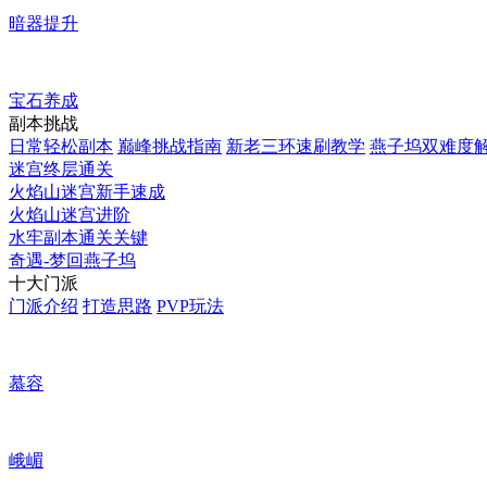
暗器提升
宝石养成
副本挑战
日常轻松副本
巅峰挑战指南
新老三环速刷教学
燕子坞双难度
迷宫终层通关
火焰山迷宫新手速成
火焰山迷宫进阶
水牢副本通关关键
奇遇-梦回燕子坞
十大门派
门派介绍
打造思路
PVP玩法
慕容
峨嵋