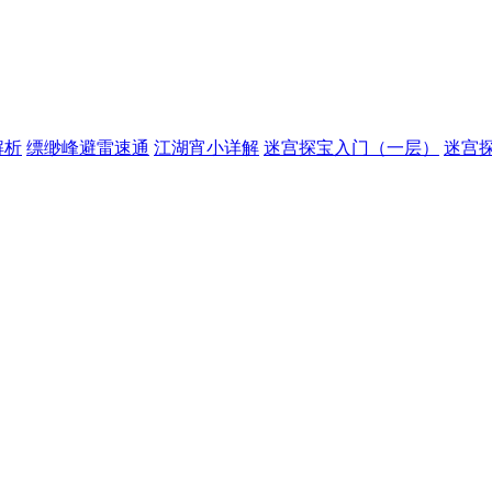
解析
缥缈峰避雷速通
江湖宵小详解
迷宫探宝入门（一层）
迷宫