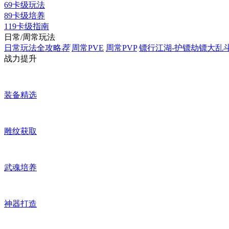
69卡级玩法
89卡级培养
119卡级指南
日常/周常玩法
日常玩法全攻略
荐
周常PVE
周常PVP
镖行江湖-护镖劫镖大乱
战力提升
装备精选
雕纹获取
武魂培养
神器打造