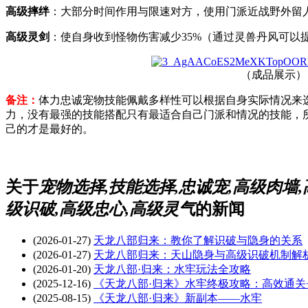
高级摔绊
：大部分时间作用与限速对方，使用门派近战野外留
高级灵剑
：使自身收到怪物伤害减少35%（通过灵兽丹风可以提
（成品展示）
备注：
体力忠诚宠物技能佩戴多样性可以根据自身实际情况来
力，没有最强的技能搭配只有最适合自己门派和情况的技能，
己的才是最好的。
关于
宠物选择,技能选择,忠诚宠,高级肉墙,
级识破,高级忠心,高级灵气
的新闻
(2026-01-27)
天龙八部归来：教你了解识破与隐身的关系
(2026-01-27)
天龙八部归来：天山隐身与高级识破机制解
(2026-01-20)
天龙八部·归来：水牢玩法全攻略
(2025-12-16)
《天龙八部·归来》水牢终极攻略：高效通关
(2025-08-15)
《天龙八部·归来》新副本——水牢