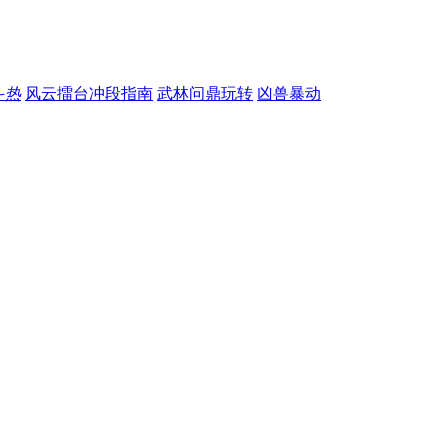
斗
热
风云擂台冲段指南
武林问鼎玩转
凶兽暴动