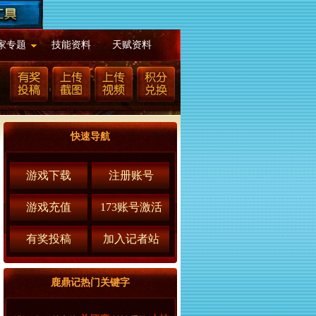
家专题
技能资料
天赋资料
快速导航
游戏下载
注册账号
游戏充值
173账号激活
有奖投稿
加入记者站
鹿鼎记热门关键字