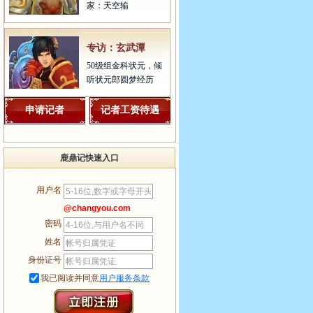
家：天空输
专访：玄武潭
50级组金科状元，倾
听状元郎圆梦经历
申请记者
记者工资待遇
鹿鼎记快速入口