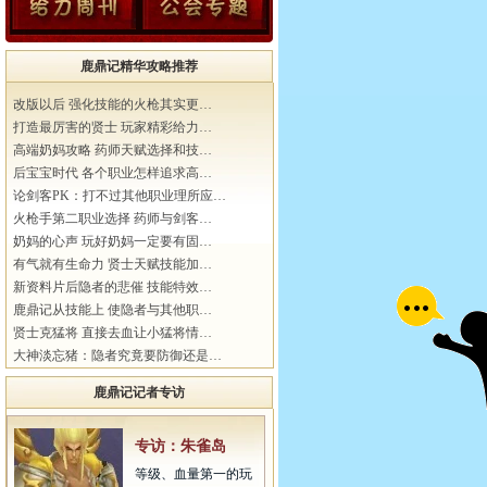
鹿鼎记精华攻略推荐
改版以后 强化技能的火枪其实更…
打造最厉害的贤士 玩家精彩给力…
高端奶妈攻略 药师天赋选择和技…
后宝宝时代 各个职业怎样追求高…
论剑客PK：打不过其他职业理所应…
火枪手第二职业选择 药师与剑客…
奶妈的心声 玩好奶妈一定要有固…
有气就有生命力 贤士天赋技能加…
新资料片后隐者的悲催 技能特效…
鹿鼎记从技能上 使隐者与其他职…
贤士克猛将 直接去血让小猛将情…
大神淡忘猪：隐者究竟要防御还是…
鹿鼎记记者专访
专访：朱雀岛
等级、血量第一的玩