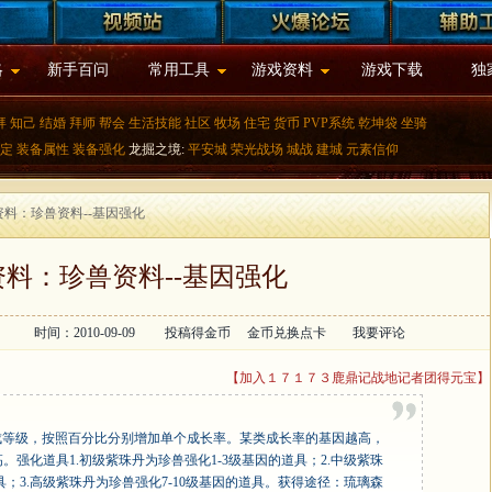
略
新手百问
常用工具
游戏资料
游戏下载
独
拜
知己
结婚
拜师
帮会
生活技能
社区
牧场
住宅
货币
PVP系统
乾坤袋
坐骑
定
装备属性
装备强化
龙掘之境:
平安城
荣光战场
城战
建城
元素信仰
资料：珍兽资料--基因强化
料：珍兽资料--基因强化
：
时间：2010-09-09
投稿得金币
金币兑换点卡
我要评论
【加入１７１７３鹿鼎记战地记者团得元宝】
成等级，按照百分比分别增加单个成长率。某类成长率的基因越高，
强化道具1.初级紫珠丹为珍兽强化1-3级基因的道具；2.中级紫珠
具；3.高级紫珠丹为珍兽强化7-10级基因的道具。获得途径：琉璃森