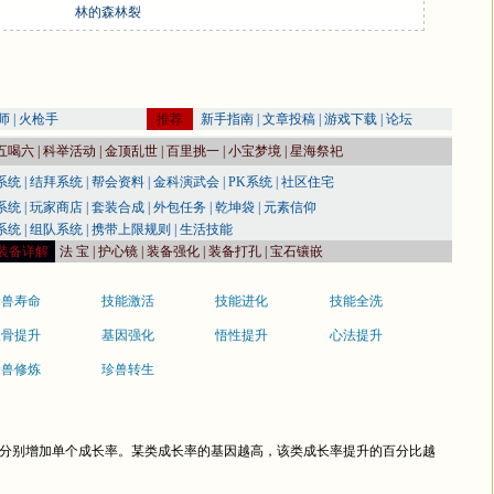
林的森林裂
师
|
火枪手
推荐
新手指南
|
文章投稿
|
游戏下载
|
论坛
五喝六
|
科举活动
|
金顶乱世
|
百里挑一
|
小宝梦境
|
星海祭祀
系统
|
结拜系统
|
帮会资料
|
金科演武会
|
PK系统
|
社区住宅
系统
|
玩家商店
|
套装合成
|
外包任务
|
乾坤袋
|
元素信仰
系统
|
组队系统
|
携带上限规则
|
生活技能
装备详解
法 宝
|
护心镜
|
装备强化
|
装备打孔
|
宝石镶嵌
珍兽寿命
技能激活
技能进化
技能全洗
根骨提升
基因强化
悟性提升
心法提升
珍兽修炼
珍兽转生
分别增加单个成长率。某类成长率的基因越高，该类成长率提升的百分比越