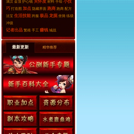
关怀度
小技
满汉
金顶
护心镜
材料
手绘
巧
加点
跑商
打造图
隐藏界面
跑商
配方
生活技能
极品
龙掘
法宝
跨服
坐骑
练级
冲级
记者出品
赚钱
繁殖
手工
城战
最新更新
精华推荐