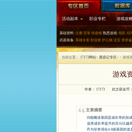
活动副本
职业专栏
游戏攻
基础资料:
注册
安装
快捷键
熟悉游戏:
组队
结
武器装备:
英雄令套
职业套
护心镜
法宝
资质鉴
当前位置：
17173网站
>
鹿鼎记专区
>
> 游戏
游戏资
作者： 17173 此文获金币
文章摘要
功能概述基因是成长率的加
该类成长率提升的百分比越高。
丹为珍兽强化4-6级基因的道