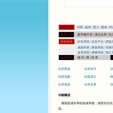
职业介绍
剑客
|
猛将
|
贤士
|
隐者
|
药
游戏活动
鳌拜藏兵库
|
满汉全席
|
吆
特色系统
好友系统
|
征友平台
|
师徒
成就列表
|
家族系统
|
结婚
改变体型
|
摆摊系统
|
知己
伙伴系统
佣 兵
|
尾
|
珍 兽
珍兽图鉴
珍兽称号
技能觉醒
技能遗忘
珍兽繁殖
珍兽还童
功能概述
基因是成长率的加成等级，按照百分比
高。