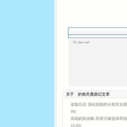
It's time out!
关于
的相关鹿鼎记文章
改版以后 强化技能的火枪其实
09)
高端奶妈攻略 药师天赋选择和
10-09)