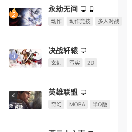
仙侠世界
玄幻
写实
即时
08.05
资料片
永劫无间
动作
动作竞技
多人对战
决战轩辕
玄幻
写实
2D
英雄联盟