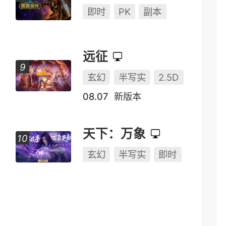
奇幻
Q版
即时
魔兽世界
即时
PK
副本
远征
玄幻
半写实
2.5D
08.07
新版本
天下：万象
玄幻
半写实
即时