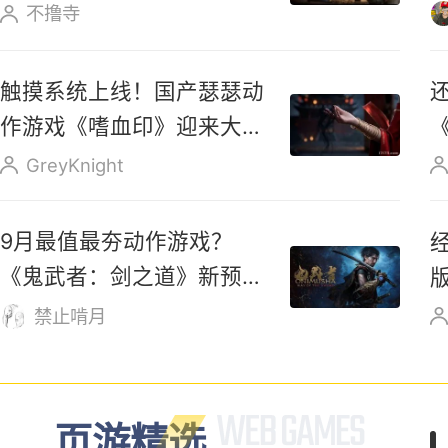
降低预期？杨奇暗示820或
无《黑神话：钟馗》重磅实
机内容
不撸寺
触摸系统上线！国产瑟瑟动
作游戏《嗜血印》迎来大更
新
GreyKnight
别再问我啥游戏好玩了！装
备全靠打、登录送SS套，
这波不冲等过年？
广告
广