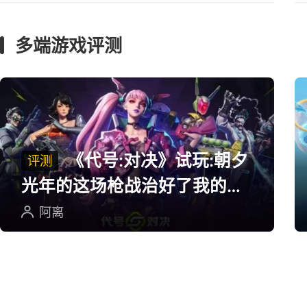
合宠保底，轻松上手！《桃
花源记2》夏日新服8.7火爆
开启
广告
广
多端游戏评测
《代号:对决》试玩:朝夕
评测
光年的这场枪战治好了我的低
血压
阿离