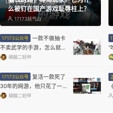
选
骗钱跑路，辱骂玩家？它为什
么被钉在国产游戏耻辱柱上？
17173妖气山
一款不做抽卡
17173公众号
不卖武学的手游，怎么就做
出了最浓的武侠味儿
磷酸二轻甲
复活一款死了
17173公众号
30年的网游，他只花了一