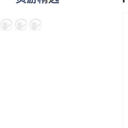
页游精选
0氪修仙·热游
秒玩
全服横着走
道士无限加强版
秒玩
全新九职业上线！
破界飞升·修炼
秒玩
三日横扫全服