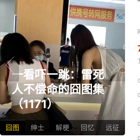
网易搜
一看吓一跳：雷死
prev
next
人不偿命的囧图集
（1171）