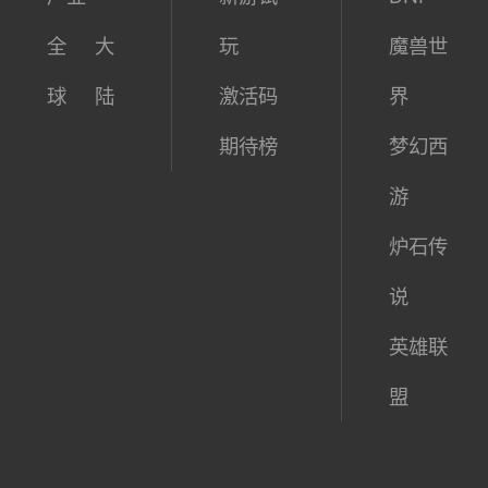
资讯中
新网游
热门网
心
测试表
游
产业
新游试
DNF
全
大
玩
魔兽世
球
陆
激活码
界
期待榜
梦幻西
游
炉石传
说
英雄联