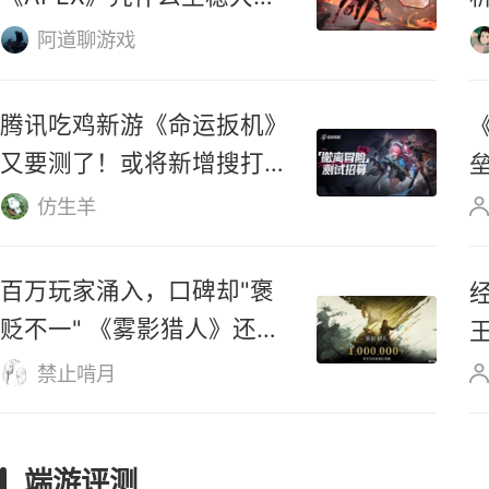
不撸寺
玩家骂完还得回来玩？
《APEX》凭什么坐稳大逃
杀第一桌？
阿道聊游戏
腾讯吃鸡新游《命运扳机》
又要测了！或将新增搜打撤
玩法！
仿生羊
上班族专属回合制网游《桃
花源记2》8.7新服开启，送