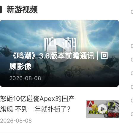
囧图
绅士
解梗
回忆
远征
新游视频
《鸣潮》3.6版本前瞻通讯 | 回
顾影像
2026-08-08
怒砸10亿碰瓷Apex的国产
旗舰 不到一年就扑街了？