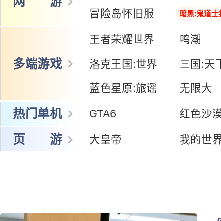
网 游
冒险岛怀旧服
暗黑:鬼道士
王者荣耀世界
鸣潮
多端游戏
洛克王国:世界
三国:天
蓝色星原:旅谣
无限大
热门单机
GTA6
红色沙
页 游
大皇帝
我的世