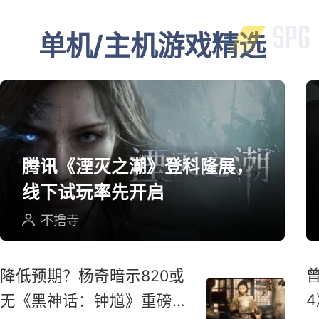
单机/主机游戏精选
腾讯《湮灭之潮》登科隆展，
线下试玩率先开启
不撸寺