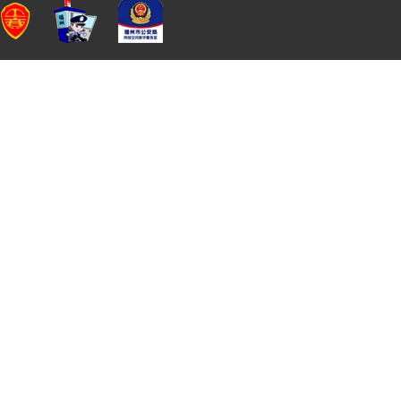
违法和不良信息举报电话：0591-
举报邮
Cop
88500579
箱：
inc
健康游戏公
抵制不良游
拒绝盗版游
注意自我
告：
戏
戏
护