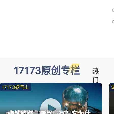
17173原创专栏
热
门
17173妖气山
精