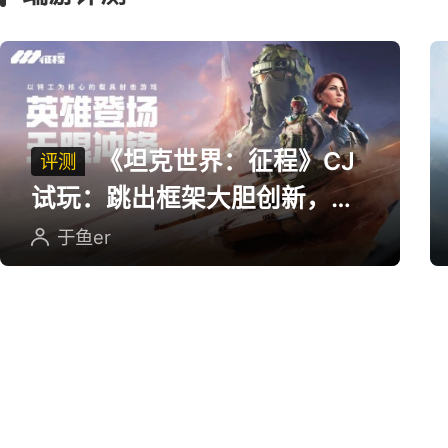
珍兽送翅膀
广告
广
端游评测
《坦克世界：征程》CJ
评测
试玩：跳出框架大胆创新，用
英雄射击重塑坦克对战
于鱼er