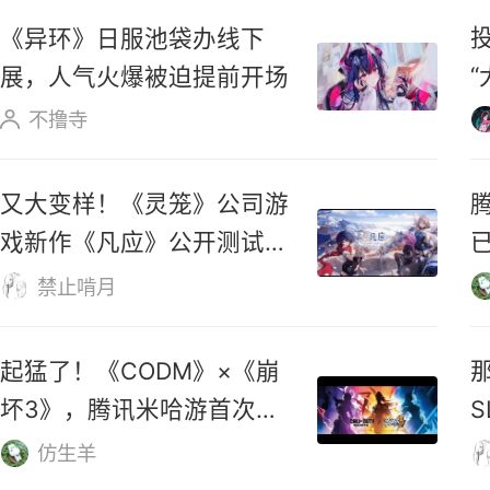
《鸣潮》3.6版本「蜃云灯影，
凡尘剑心」上线时间确定
GreyKnight
《异环》日服池袋办线下
展，人气火爆被迫提前开场
不撸寺
又大变样！《灵笼》公司游
戏新作《凡应》公开测试新
PV！
仅
禁止啃月