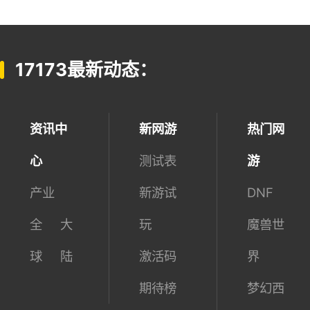
17173最新动态：
资讯中
新网游
热门网
心
测试表
游
产业
新游试
DNF
全
大
玩
魔兽世
球
陆
激活码
界
期待榜
梦幻西