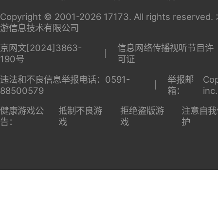
Copyright © 2001-2026 17173. All rights reserv
游信息技术有限公司
京网文[2024]3863-
信息网络传播视听节目许
190号
可证
违法和不良信息举报电话：0591-
举报邮
Cop
88500579
箱：
inc
健康游戏公
抵制不良游
拒绝盗版游
注意自我
告：
戏
戏
护