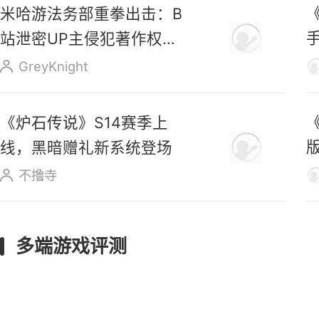
《
米哈游法务部重拳出击：B
站泄密UP主侵犯著作权罪
成立
GreyKnight
《炉石传说》S14赛季上
线，黑暗赠礼新系统登场
不撸寺
多端游戏评测