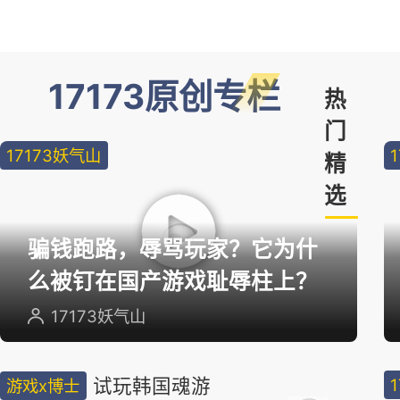
17173原创专栏
热
门
17173妖气山
精
选
骗钱跑路，辱骂玩家？它为什
么被钉在国产游戏耻辱柱上？
17173妖气山
试玩韩国魂游
游戏x博士