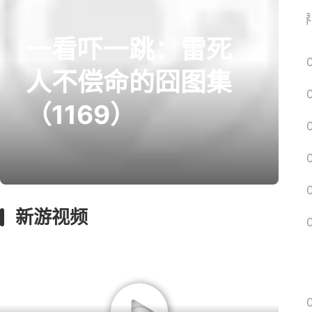
《魔兽世界
一看吓一跳：雷死
prev
next
人不偿命的囧图集
（1169）
囧图
影游
绅士
MMO
漫谈
新游视频