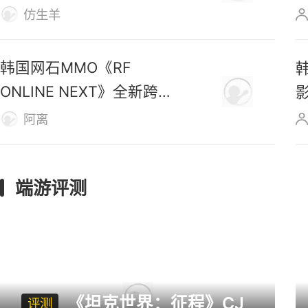
号》数据
仿生羊
韩国网石MMO《RF
ONLINE NEXT》全新跨服
战区上线
阿离
端游评测
《坦克世界：征程》CJ
评测