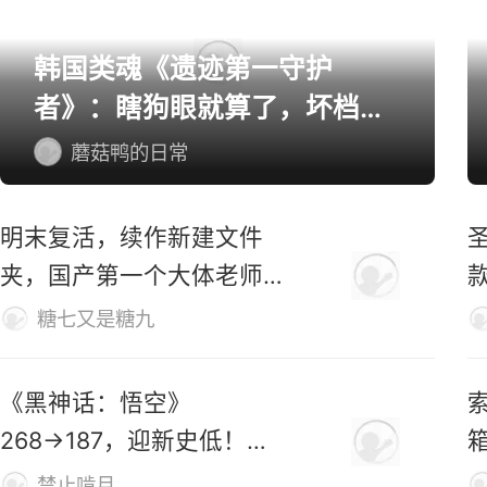
韩国类魂《遗迹第一守护
者》：瞎狗眼就算了，坏档算
怎么个事！
蘑菇鸭的日常
明末复活，续作新建文件
夹，国产第一个大体老师杀
穿地狱！
糖七又是糖九
《黑神话：悟空》
索
268→187，迎新史低！玩
家：卖1000都不贵
禁止啃月