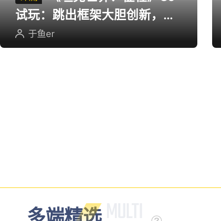
试玩：跳出框架大胆创新，用
英雄射击重塑坦克对战
于鱼er
多端精选