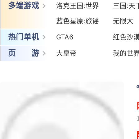
多端游戏
洛克王国:世界
三国:天
蓝色星原:旅谣
无限大
热门单机
GTA6
红色沙
页 游
大皇帝
我的世
网易搜