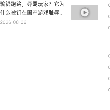
骗钱跑路，辱骂玩家？它为
什么被钉在国产游戏耻辱柱
上？【是个人物10】
2026-08-06