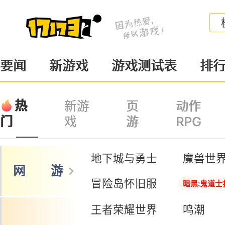
要闻
新游戏
游戏测试表
排
热
新游
页
动作
戏
游
RPG
门
地下城与勇士
魔兽世
网 游
冒险岛怀旧服
暗黑:鬼道士
王者荣耀世界
鸣潮