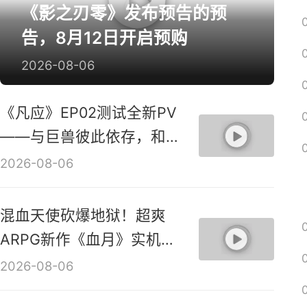
《影之刃零》发布预告的预
告，8月12日开启预购
2026-08-06
《凡应》EP02测试全新PV
——与巨兽彼此依存，和鸣
共生！
2026-08-06
混血天使砍爆地狱！超爽
ARPG新作《血月》实机演
示视频
2026-08-06