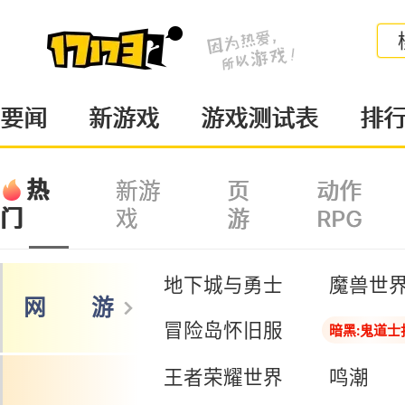
要闻
新游戏
游戏测试表
排
热
新游
页
动作
戏
游
RPG
门
地下城与勇士
魔兽世
网 游
冒险岛怀旧服
暗黑:鬼道士
王者荣耀世界
鸣潮