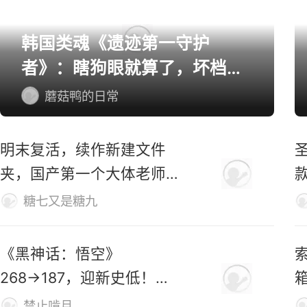
韩国类魂《遗迹第一守护
者》：瞎狗眼就算了，坏档算
怎么个事！
蘑菇鸭的日常
明末复活，续作新建文件
夹，国产第一个大体老师杀
穿地狱！
糖七又是糖九
《黑神话：悟空》
索
268→187，迎新史低！玩
家：卖1000都不贵
禁止啃月