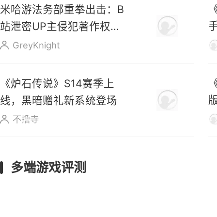
《
米哈游法务部重拳出击：B
站泄密UP主侵犯著作权罪
成立
GreyKnight
《炉石传说》S14赛季上
线，黑暗赠礼新系统登场
不撸寺
多端游戏评测