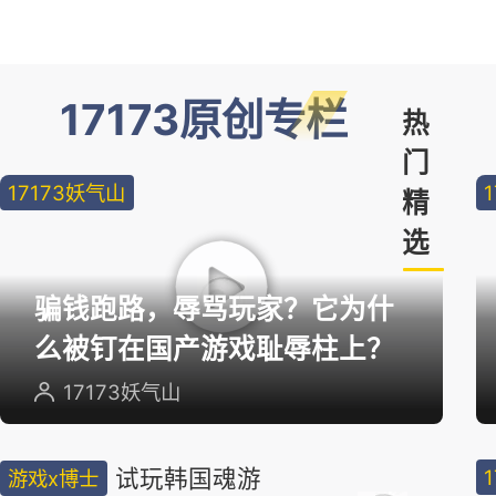
17173原创专栏
热
门
17173妖气山
精
选
骗钱跑路，辱骂玩家？它为什
么被钉在国产游戏耻辱柱上？
17173妖气山
试玩韩国魂游
游戏x博士