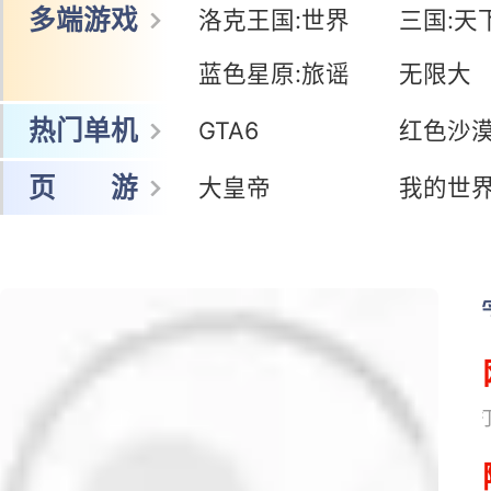
多端游戏
洛克王国:世界
三国:天
蓝色星原:旅谣
无限大
热门单机
GTA6
红色沙
页 游
大皇帝
我的世
网易搜