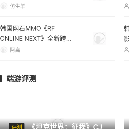
号》数据
仿生羊
韩国网石MMO《RF
ONLINE NEXT》全新跨服
战区上线
阿离
端游评测
《坦克世界：征程》CJ
评测