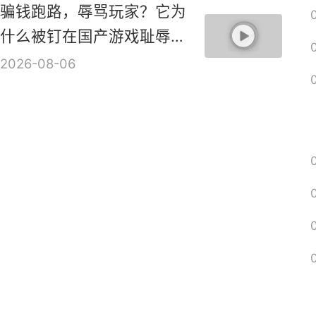
骗钱跑路，辱骂玩家？它为
什么被钉在国产游戏耻辱柱
上？【是个人物10】
2026-08-06