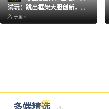
试玩：跳出框架大胆创新，用
英雄射击重塑坦克对战
于鱼er
多端精选