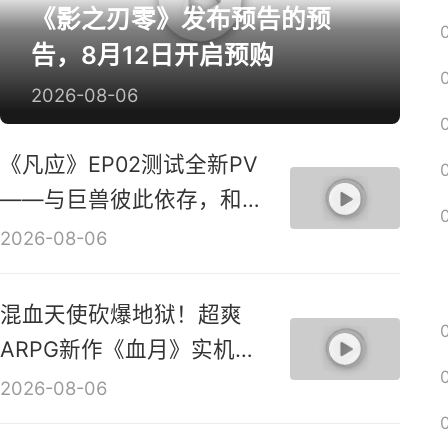
《影之刃零》发布预告的预
告，8月12日开启预购
2026-08-06
《凡应》EP02测试全新PV
——与巨兽彼此依存，和鸣
共生！
2026-08-06
混血天使砍爆地狱！超爽
ARPG新作《血月》实机演
示视频
2026-08-06