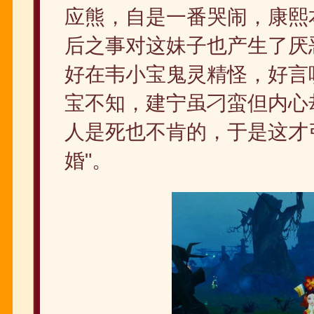
应熊，自是一番哭闹，康熙
后之事对这妹子也产生了厌
好在韦小宝鬼灵精怪，好言
宝不知，建宁虽刁蛮但内心
人是死也不肯的，于是这才
婚"。