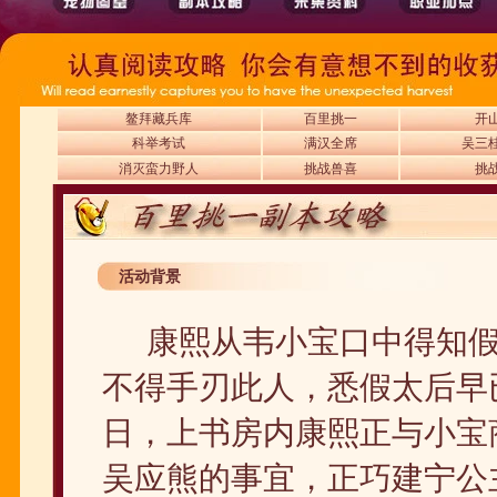
鳌拜藏兵库
百里挑一
开
科举考试
满汉全席
吴三
消灭蛮力野人
挑战兽喜
挑
活动背景
康熙从韦小宝口中得知
不得手刃此人，悉假太后早
日，上书房内康熙正与小宝
吴应熊的事宜，正巧建宁公