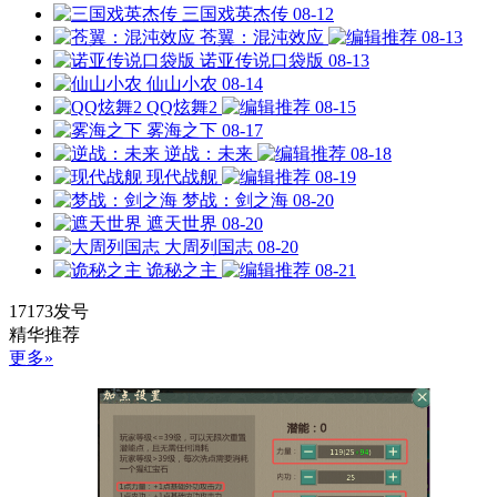
三国戏英杰传
08-12
苍翼：混沌效应
08-13
诺亚传说口袋版
08-13
仙山小农
08-14
QQ炫舞2
08-15
雾海之下
08-17
逆战：未来
08-18
现代战舰
08-19
梦战：剑之海
08-20
遮天世界
08-20
大周列国志
08-20
诡秘之主
08-21
17173发号
精华推荐
更多»