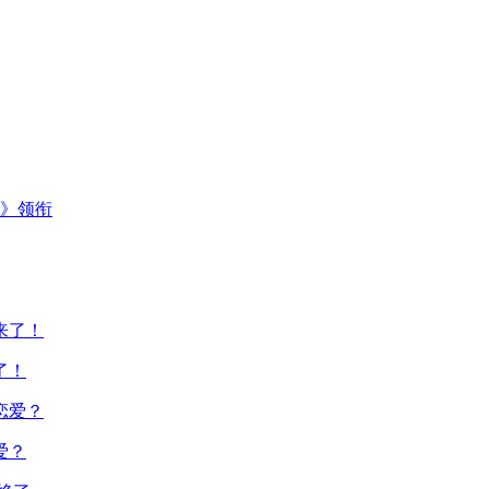
主》领衔
了！
爱？