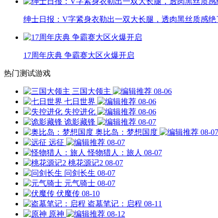
绅士日报：V字紧身衣勒出一双大长腿，透肉黑丝质感绝
17周年庆典 争霸赛大区火爆开启
热门测试游戏
三国大领主
08-06
七日世界
08-06
失控进化
08-06
诡影藏锋
08-07
奥比岛：梦想国度
08-0
远征
08-07
怪物猎人：旅人
08-07
桃花源记2
08-07
问剑长生
08-07
元气骑士
08-07
伏魔传
08-10
盗墓笔记：启程
08-11
原神
08-12