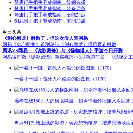
弩唐门手把手养成指南，纹钢选择
弩唐门手把手养成指南，装备词条
弩唐门手把手养成指南，潜能加点
剑武当手把手养成指南，潜能加点
今日头条
《剑心雕龙》解散了，但这次没人骂网易
网易《剑心雕龙》首测总结
《剑心雕龙》项目宣布解散
腾讯VS网易！《诡影藏锋》与《怪物猎人》手游今日开测
网易搜打撤《诡影藏锋》新实机演示
8月新游前瞻：《诡秘之
一看吓一跳：雷死人不偿命的囧图集（1170）
巅峰在线150万人的横版网游，如今带着怀旧服又杀回来
盘点8月扎堆上线的影游：玩家想扔核弹，结果只能谈恋