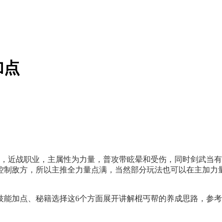
加点
派，近战职业，主属性为力量，普攻带眩晕和受伤，同时剑武当
控制敌方，所以主推全力量点满，当然部分玩法也可以在主加力
技能加点、秘籍选择这6个方面展开讲解棍丐帮的养成思路，参