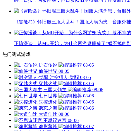
绅士日报：国服停服，但日服依旧活得滋润！涩涩新角太
《冒险岛》怀旧服三服大乱斗！国服人满为患，台服外挂
正惊漫谈：从MU开始，为什么网游翅膀成了"躲不掉的刚
热门测试游戏
炉石传说
08-05
仙侠世界
08-05
时空猎人·觉醒
08-05
穿越火线
08-06
三国大领主
08-06
七日世界
08-06
失控进化
08-06
遗忘之海
08-06
大道仙途
08-06
不思议迷宫
08-06
诡影藏锋
08-07