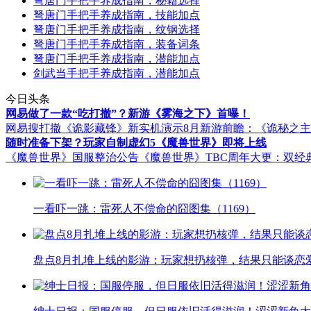
弩唐门手把手养成指南，秘籍选择
弩唐门手把手养成指南，技能加点
弩唐门手把手养成指南，纹钢选择
弩唐门手把手养成指南，装备词条
弩唐门手把手养成指南，潜能加点
剑武当手把手养成指南，潜能加点
今日头条
网易做了一款“吃打撤”？新游《雾海之下》首曝！
网易搜打撤《诡影藏锋》新实机演示
8月新游前瞻：《诡秘之
随时准备下架？玩家自制虚幻5《魔兽世界》即将上线
《魔兽世界》国服整治公告
《魔兽世界》TBC周年大更：双经
一看吓一跳：雷死人不偿命的囧图集（1169）
盘点8月扎堆上线的影游：玩家想扔核弹，结果只能谈恋