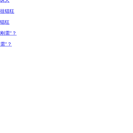
诱人
猖狂
需"？