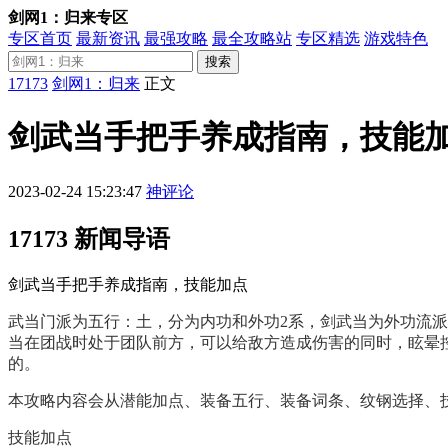
剑网1：归来专区
专区首页
最新资讯
最强攻略
最全攻略站
专区精选
游戏特色
搜索
17173
剑网1：归来
正文
剑武当手把手养成指南，技能
2023-02-24 15:23:47
神评论
17173 新闻导语
剑武当手把手养成指南，技能加点
武当门派为五行：土，分为内功和外功2系，剑武当为外功流
当在团战时处于团队前方，可以给敌方造成伤害的同时，眩晕
的。
本攻略内容会从潜能加点、装备五行、装备词条、纹钢选择、
技能加点