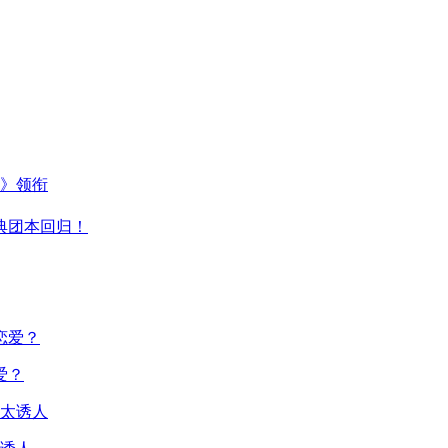
主》领衔
典团本回归！
爱？