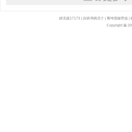
鍏充簬17173
|
浜烘墠鎷涜仒
|
骞垮憡鏈嶅姟
|
Copyright 漏 200