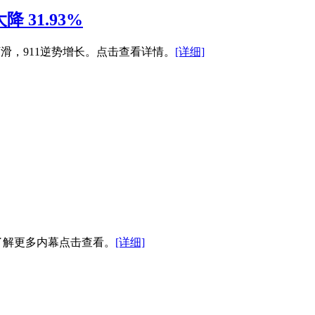
 31.93%
量下滑，911逆势增长。点击查看详情。
[详细]
了解更多内幕点击查看。
[详细]