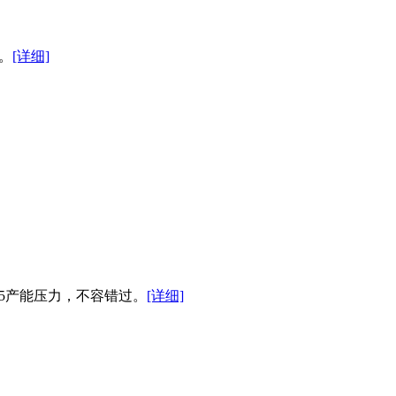
。
[详细]
5产能压力，不容错过。
[详细]