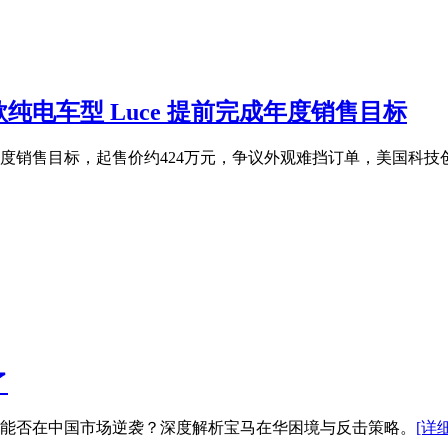
电车型 Luce 提前完成年度销售目标
年度销售目标，起售价约424万元，争议外观难挡订单，美国科
了
里，能否在中国市场逆袭？深度解析宝马在华困境与反击策略。
[详细