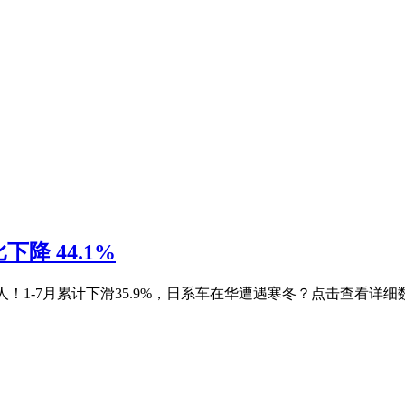
下降 44.1%
员500人！1-7月累计下滑35.9%，日系车在华遭遇寒冬？点击查看