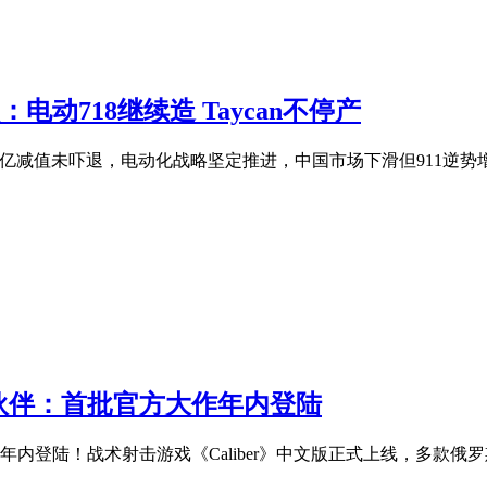
电动718继续造 Taycan不停产
！406亿减值未吓退，电动化战略坚定推进，中国市场下滑但911逆
伙伴：首批官方大作年内登陆
登陆！战术射击游戏《Caliber》中文版正式上线，多款俄罗斯精