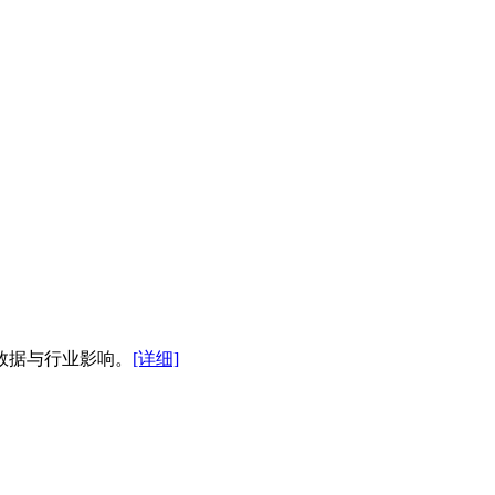
详细数据与行业影响。
[详细]