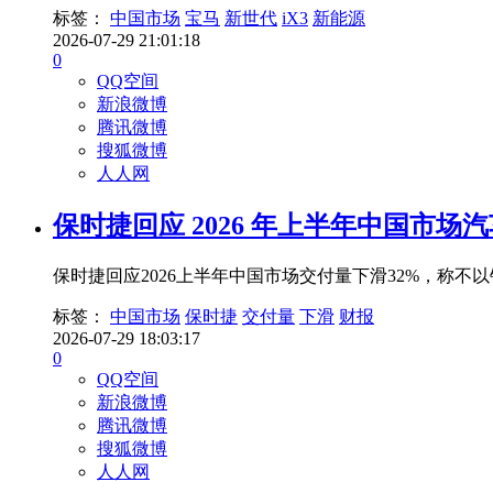
标签：
中国市场
宝马
新世代
iX3
新能源
2026-07-29 21:01:18
0
QQ空间
新浪微博
腾讯微博
搜狐微博
人人网
保时捷回应 2026 年上半年中国市场
保时捷回应2026上半年中国市场交付量下滑32%，称
标签：
中国市场
保时捷
交付量
下滑
财报
2026-07-29 18:03:17
0
QQ空间
新浪微博
腾讯微博
搜狐微博
人人网