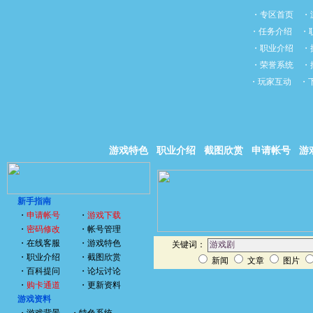
・
专区首页
・
・
任务介绍
・
・
职业介绍
・
・
荣誉系统
・
・
玩家互动
・
游戏特色
职业介绍
截图欣赏
申请帐号
游
新手指南
・
申请帐号
・
游戏下载
・
密码修改
・
帐号管理
・
在线客服
・
游戏特色
关键词：
・
职业介绍
・
截图欣赏
新闻
文章
图片
・
百科提问
・
论坛讨论
・
购卡通道
・
更新资料
游戏资料