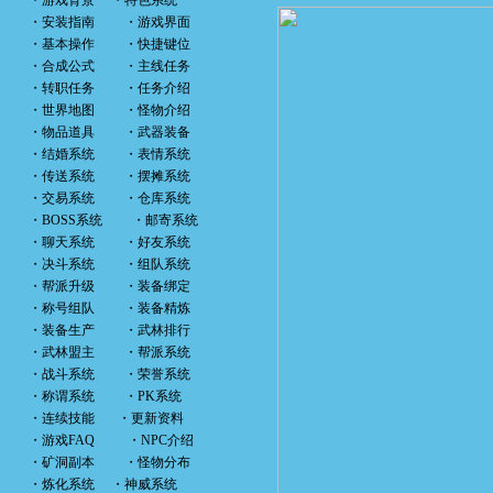
・
游戏背景
・
特色系统
・
安装指南
・
游戏界面
・
基本操作
・
快捷键位
・
合成公式
・
主线任务
・
转职任务
・
任务介绍
・
世界地图
・
怪物介绍
・
物品道具
・
武器装备
・
结婚系统
・
表情系统
・
传送系统
・
摆摊系统
・
交易系统
・
仓库系统
・
BOSS系统
・
邮寄系统
・
聊天系统
・
好友系统
・
决斗系统
・
组队系统
・
帮派升级
・
装备绑定
・
称号组队
・
装备精炼
・
装备生产
・
武林排行
・
武林盟主
・
帮派系统
・
战斗系统
・
荣誉系统
・
称谓系统
・
PK系统
・
连续技能
・
更新资料
・
游戏FAQ
・
NPC介绍
・
矿洞副本
・
怪物分布
・
炼化系统
・
神威系统