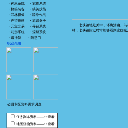
・
神恩系统
・
宠物系统
・
搞笑装备
・
搞笑技能
・
武林摄像
・
骑乘作战
・
声望捐献
・
称谓盒子
七侠镇地处关中，环境清幽、鸟语
・
元宝交易
・
寻径系统
林，七侠镇附近时常能够看到这些贼
・
幻形系统
・
涅磐系统
・
请神符
・
随意门
职业介绍
公测专区资料需求调查
任务副本资料――>>查看
地图怪物资料――>>查看