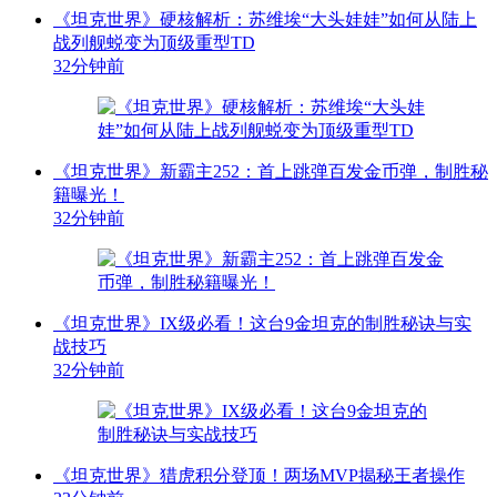
《坦克世界》硬核解析：苏维埃“大头娃娃”如何从陆上
战列舰蜕变为顶级重型TD
32分钟前
《坦克世界》新霸主252：首上跳弹百发金币弹，制胜秘
籍曝光！
32分钟前
《坦克世界》IX级必看！这台9金坦克的制胜秘诀与实
战技巧
32分钟前
《坦克世界》猎虎积分登顶！两场MVP揭秘王者操作