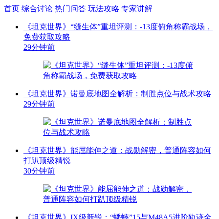
首页
综合讨论
热门问答
玩法攻略
专家讲解
《坦克世界》“缝生体”重坦评测：-13度俯角称霸战场，
免费获取攻略
29分钟前
《坦克世界》诺曼底地图全解析：制胜点位与战术攻略
29分钟前
《坦克世界》能屈能伸之道：战勋解密，普通阵容如何
打趴顶级精锐
30分钟前
《坦克世界》IX级新锐：“蟋蟀”15与M48A5进阶轨迹全