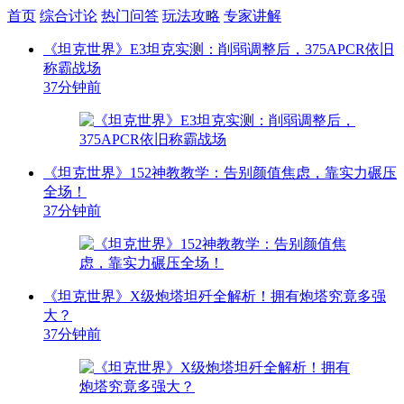
首页
综合讨论
热门问答
玩法攻略
专家讲解
《坦克世界》E3坦克实测：削弱调整后，375APCR依旧
称霸战场
37分钟前
《坦克世界》152神教教学：告别颜值焦虑，靠实力碾压
全场！
37分钟前
《坦克世界》X级炮塔坦歼全解析！拥有炮塔究竟多强
大？
37分钟前