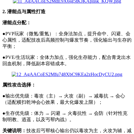
2. 潜能点与属性打造
潜能点分配：
●PVP玩家（微氪/重氪）：全身法加点，提升命中、闪避、会
心属性，适配技改后高频控制与爆发节奏，强化输出与生存的
平衡；
●PVE/生活玩家：全体力加点，强化生存能力，配合青龙出水
回血机制，降低副本容错成本。
属性攻击选择：
●输出优先级：毒攻（主）→ 火攻（副）→ 减毒抗 → 会心
（适配横扫乾坤会心效果，最大化爆发上限）；
●生存优先级：体力 → 闪避 → 火毒抗性 → 会防（针对性克
制明教、逍遥，以及丐帮内战）。
关键说明：
技改后丐帮核心输出仍以毒攻为主，火攻为辅，减