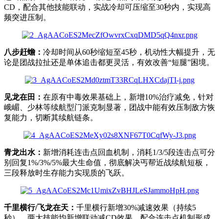
CD，配合其他技能联动，实战冷却可压缩至30秒内，实现高
频突进压制。
八步赶蟾：
冷却时间从60秒缩短至45秒，机动性大幅提升，无
论是团战拉扯还是单体追击都更灵活，有效改善“短腿”困境。
见龙在田：
在原有中毒效果基础上，新增10%治疗减免，针对
峨嵋、少林等续航型门派克制显著，团战中能有效压制敌方恢
复能力，切断其续航链条。
青龙出水：
新增消耗连击点回血机制，消耗1/3/5段连击点可分
别回复1%/3%/5%最大生命值，彻底解决丐帮近战续航短板，
三段释放时生存能力实现质的飞跃。
千里横行/飞龙在天：
千里横行新增30%减速效果（持续5
秒），两大技能均新增联动减CD效果，配合连击点机制形成