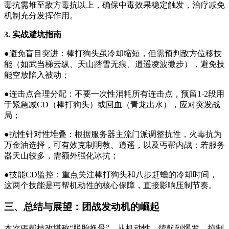
毒抗需堆至敌方毒抗以上，确保中毒效果稳定触发，治疗减免
机制充分发挥作用。
3. 实战避坑指南
●避免盲目突进：棒打狗头虽冷却缩短，但需预判敌方位移技
能（如武当梯云纵、天山踏雪无痕、逍遥凌波微步），避免技
能空放陷入被动；
●连击点合理分配：不要一次性消耗所有连击点，预留1-2段用
于紧急减CD（棒打狗头）或回血（青龙出水），应对突发战
局；
●抗性针对性堆叠：根据服务器主流门派调整抗性，火毒抗为
万金油选择，可有效克制明教、逍遥，以及丐帮内战；若服务
器天山较多，需额外强化冰抗；
●技能CD监控：重点关注棒打狗头和八步赶蟾的冷却时间，
这两个技能是丐帮机动性的核心保障，直接影响压制节奏。
三、总结与展望：团战发动机的崛起
本次丐帮技改堪称“脱胎换骨”，从机动性、续航到爆发、控制