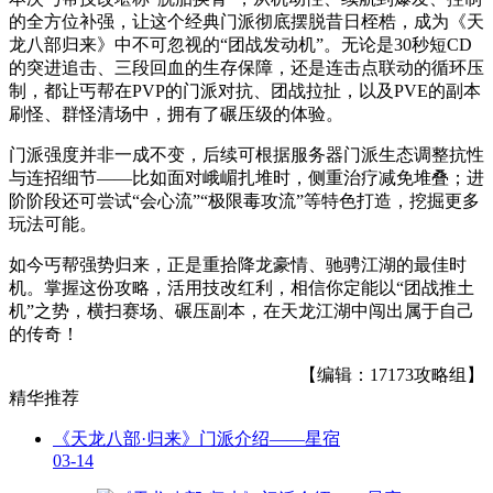
的全方位补强，让这个经典门派彻底摆脱昔日桎梏，成为《天
龙八部归来》中不可忽视的“团战发动机”。无论是30秒短CD
的突进追击、三段回血的生存保障，还是连击点联动的循环压
制，都让丐帮在PVP的门派对抗、团战拉扯，以及PVE的副本
刷怪、群怪清场中，拥有了碾压级的体验。
门派强度并非一成不变，后续可根据服务器门派生态调整抗性
与连招细节——比如面对峨嵋扎堆时，侧重治疗减免堆叠；进
阶阶段还可尝试“会心流”“极限毒攻流”等特色打造，挖掘更多
玩法可能。
如今丐帮强势归来，正是重拾降龙豪情、驰骋江湖的最佳时
机。掌握这份攻略，活用技改红利，相信你定能以“团战推土
机”之势，横扫赛场、碾压副本，在天龙江湖中闯出属于自己
的传奇！
【编辑：17173攻略组】
精华推荐
《天龙八部·归来》门派介绍——星宿
03-14