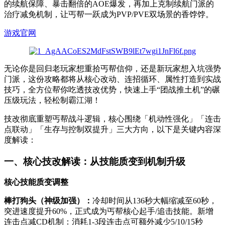
的续航保障、暴击翻倍的AOE爆发，再加上克制续航门派的
治疗减免机制，让丐帮一跃成为PVP/PVE双场景的香饽饽。
游戏官网
无论你是回归老玩家想重拾丐帮信仰，还是新玩家想入坑强势
门派，这份攻略都将从核心改动、连招循环、属性打造到实战
技巧，全方位帮你吃透技改优势，快速上手“团战推土机”的碾
压级玩法，轻松制霸江湖！
技改彻底重塑丐帮战斗逻辑，核心围绕「机动性强化」「连击
点联动」「生存与控制双提升」三大方向，以下是关键内容深
度解读：
一、核心技改解读：从技能质变到机制升级
核心技能质变调整
棒打狗头（神级加强）：
冷却时间从136秒大幅缩减至60秒，
突进速度提升60%，正式成为丐帮核心起手/追击技能。新增
连击点减CD机制：消耗1-3段连击点可额外减少5/10/15秒