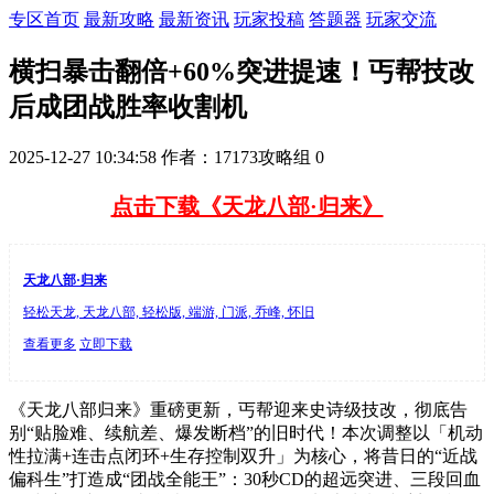
专区首页
最新攻略
最新资讯
玩家投稿
答题器
玩家交流
横扫暴击翻倍+60%突进提速！丐帮技改
后成团战胜率收割机
2025-12-27 10:34:58
作者：17173攻略组
0
点击下载《天龙八部·归来》
天龙八部·归来
轻松天龙, 天龙八部, 轻松版, 端游, 门派, 乔峰, 怀旧
查看更多
立即下载
《天龙八部归来》重磅更新，丐帮迎来史诗级技改，彻底告
别“贴脸难、续航差、爆发断档”的旧时代！本次调整以「机动
性拉满+连击点闭环+生存控制双升」为核心，将昔日的“近战
偏科生”打造成“团战全能王”：30秒CD的超远突进、三段回血