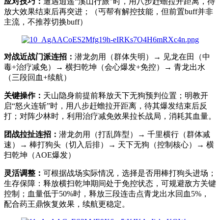
应对技巧：
遭遇逍遥“溪山行旅”时，用八步赶蟾拉开距离，待
放大效果结束后再突进；（丐帮有解控技能，但前置buff并非
主流，不推荐切换buff）
对战近战门派连招：
潜龙勿用（群体失明）→ 见龙在田（中
毒+治疗减免）→ 横扫乾坤（会心爆发+免控）→ 青龙出水
（三段回血+续航）
关键操作：
天山隐身前提前释放天下无狗预判位置；明教开
启“怒火连斩”时，用八步赶蟾拉开距离，待其爆发结束后反
打；对阵少林时，利用治疗减免效果拉长战局，消耗其血量。
团战拉扯连招：
潜龙勿用（打乱阵型）→ 千里横行（群体减
速）→ 棒打狗头（切入后排）→ 天下无狗（控制核心）→ 横
扫乾坤（AOE爆发）
灵活调整：
可根据战场实际情况，选择是否用棒打狗头进场；
生存保障：释放横扫乾坤期间处于免控状态，可规避敌方关键
控制；血量低于50%时，释放三段连击点青龙出水回血5%，
配合药王鼎恢复效果，续航更稳定。