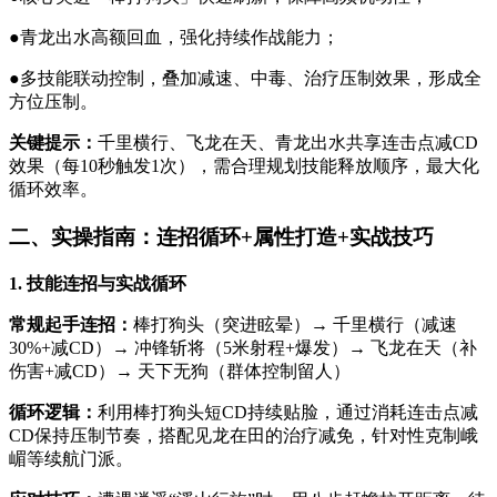
●青龙出水高额回血，强化持续作战能力；
●多技能联动控制，叠加减速、中毒、治疗压制效果，形成全
方位压制。
关键提示：
千里横行、飞龙在天、青龙出水共享连击点减CD
效果（每10秒触发1次），需合理规划技能释放顺序，最大化
循环效率。
二、实操指南：连招循环+属性打造+实战技巧
1. 技能连招与实战循环
常规起手连招：
棒打狗头（突进眩晕）→ 千里横行（减速
30%+减CD）→ 冲锋斩将（5米射程+爆发）→ 飞龙在天（补
伤害+减CD）→ 天下无狗（群体控制留人）
循环逻辑：
利用棒打狗头短CD持续贴脸，通过消耗连击点减
CD保持压制节奏，搭配见龙在田的治疗减免，针对性克制峨
嵋等续航门派。