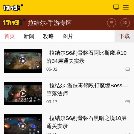
拉结尔-手游专区
首页
新闻
攻略
图片
下载
拉结尔S6剔骨磐石阿比斯魔境10
阶34层通关实录
05-02
拉结尔-游侠毒翎殴打魔境Boss—
堕落法师
03-17
拉结尔S6剔骨磐石黑暗之境10层
通关实录