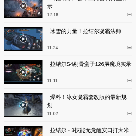
示
12-16
冰雪的力量！拉结尔凝霜法师
11-24
拉结尔S4剔骨蛮子126层魔境实录
11-11
爆料！冰女凝霜套改版的最新规
划
11-02
拉结尔 - 3技能无觉醒安口打大米