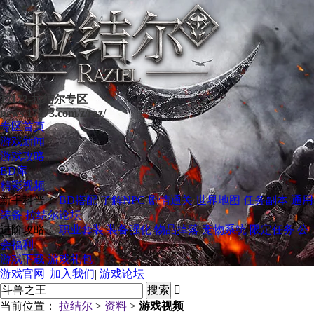
17173-拉结尔专区
news.17173.com/z/raz/
专区首页
游戏新闻
游戏攻略
BD库
精彩视频
新手科普：
BD搭配
了解NPC
剧情通关
世界地图
任务副本
通用
装备
拉结尔论坛
进阶攻略：
职业套装
装备强化
物品掉落
宠物系统
限定任务
公
会福利
游戏下载
游戏礼包
游戏官网
|
加入我们
|
游戏论坛

当前位置：
拉结尔
>
资料
>
游戏视频