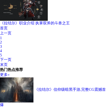
《拉结尔》职业介绍 执掌双斧的斗兽之王
首页
上一页
1
2
3
4
5
下一页
末页
热门热点推荐
更多»
《拉结尔》信仰级暗黑手游,完整CG震撼首
爆