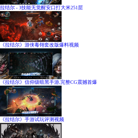
拉结尔 - 3技能无觉醒安口打大米251层
《拉结尔》游侠毒翎套改版爆料视频
《拉结尔》信仰级暗黑手游,完整CG震撼首爆
《拉结尔》手游试玩评测视频