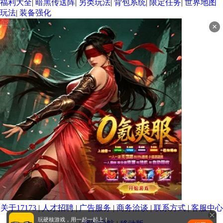
福利大全
|
暗黑传送阵
|
另类玩法
|
背包系统
|
限定任务
|
世界地图
玩法
|
装备强化
×
关于17173
|
人才招聘
|
广告服务
|
商务洽谈
|
联系方式
|
客服中心
玩硬核游戏，用一起一起上！