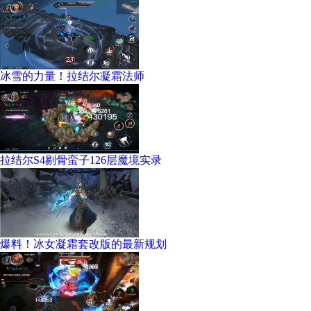
冰雪的力量！拉结尔凝霜法师
拉结尔S4剔骨蛮子126层魔境实录
爆料！冰女凝霜套改版的最新规划