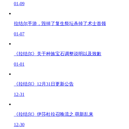
01-09
拉结尔手游，毁掉了复生祭坛杀掉了术士首领
01-07
《拉结尔》关于种族宝石调整说明以及致歉
01-01
《拉结尔》12月31日更新公告
12-31
《拉结尔》伊莎杜拉召唤流之 萌新乱来
12-30