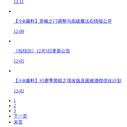
12-11
【小R爆料】穿梭之门调整与高级魔法石情报公开
12-09
《拉结尔》12月5日更新公告
12-05
【小R爆料】S5赛季黑暗之境改版及困难酒馆优化计划
12-02
1
2
3
下一页
末页