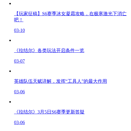
【玩家征稿】S6赛季冰女凝霜攻略，在极寒激光下消亡
吧！
03-10
《拉结尔》各类玩法开启条件一览
03-07
英雄队伍天赋详解，发挥“工具人”的最大作用
03-06
《拉结尔》3月5日S6赛季更新答疑
03-06