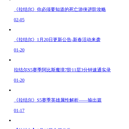
《拉结尔》你必须要知道的死亡游侠进阶攻略
02-05
《拉结尔》1月20日更新公告-新春活动来袭
01-20
拉结尔S5赛季阿比斯魔境7阶11层3分钟速通实录
01-20
《拉结尔》S5赛季英雄属性解析——输出篇
01-17