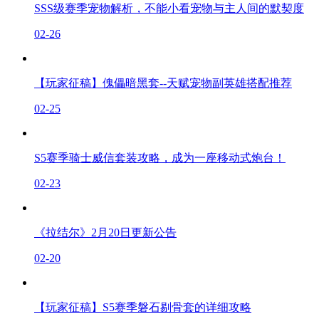
SSS级赛季宠物解析，不能小看宠物与主人间的默契度
02-26
【玩家征稿】傀儡暗黑套--天赋宠物副英雄搭配推荐
02-25
S5赛季骑士威信套装攻略，成为一座移动式炮台！
02-23
《拉结尔》2月20日更新公告
02-20
【玩家征稿】S5赛季磐石剔骨套的详细攻略