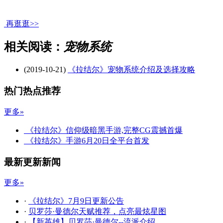
再逛逛>>
相关阅读：
宠物系统
(2019-10-21)
《拉结尔》宠物系统介绍及选择攻略
热门热点推荐
更多»
《拉结尔》信仰级暗黑手游,完整CG震撼首爆
《拉结尔》手游6月20日全平台首发
最新更新新闻
更多»
·
《拉结尔》7月9日更新公告
·
贝罗莎·曼德尔天赋推荐，点亮最炫星图
·
【新英雄】贝罗莎·曼德尔--流派介绍