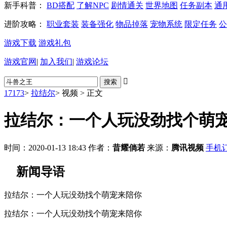
新手科普：
BD搭配
了解NPC
剧情通关
世界地图
任务副本
通
进阶攻略：
职业套装
装备强化
物品掉落
宠物系统
限定任务
公
游戏下载
游戏礼包
游戏官网
|
加入我们
|
游戏论坛

17173
>
拉结尔
>
视频
>
正文
拉结尔：一个人玩没劲找个萌
时间：2020-01-13 18:43
作者：
昔耀倘若
来源：
腾讯视频
手机
新闻导语
拉结尔：一个人玩没劲找个萌宠来陪你
拉结尔：一个人玩没劲找个萌宠来陪你