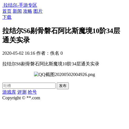
拉结尔-手游专区
首页
新闻
攻略
图片
下载
拉结尔S6剔骨磐石阿比斯魔境10阶34层
通关实录
2020-05-02 16:16
作者：佚名
0
拉结尔S6剔骨磐石阿比斯魔境10阶34层通关实录
游戏库
评测
抢号
Copyright © **.com