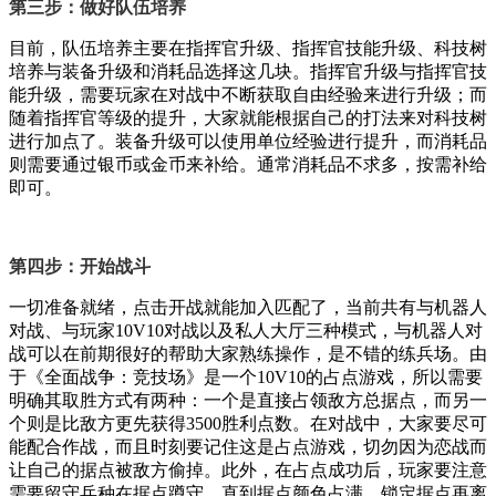
第三步：做好队伍培养
目前，队伍培养主要在指挥官升级、指挥官技能升级、科技树
培养与装备升级和消耗品选择这几块。指挥官升级与指挥官技
能升级，需要玩家在对战中不断获取自由经验来进行升级；而
随着指挥官等级的提升，大家就能根据自己的打法来对科技树
进行加点了。装备升级可以使用单位经验进行提升，而消耗品
则需要通过银币或金币来补给。通常消耗品不求多，按需补给
即可。
第四步：开始战斗
一切准备就绪，点击开战就能加入匹配了，当前共有与机器人
对战、与玩家10V10对战以及私人大厅三种模式，与机器人对
战可以在前期很好的帮助大家熟练操作，是不错的练兵场。由
于《全面战争：竞技场》是一个10V10的占点游戏，所以需要
明确其取胜方式有两种：一个是直接占领敌方总据点，而另一
个则是比敌方更先获得3500胜利点数。在对战中，大家要尽可
能配合作战，而且时刻要记住这是占点游戏，切勿因为恋战而
让自己的据点被敌方偷掉。此外，在占点成功后，玩家要注意
需要留守兵种在据点蹲守，直到据点颜色占满，锁定据点再离