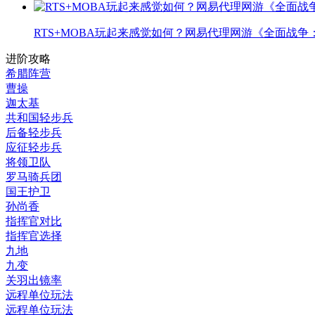
RTS+MOBA玩起来感觉如何？网易代理网游《全面战争
进阶攻略
希腊阵营
曹操
迦太基
共和国轻步兵
后备轻步兵
应征轻步兵
将领卫队
罗马骑兵团
国王护卫
孙尚香
指挥官对比
指挥官选择
九地
九变
关羽出镜率
远程单位玩法
远程单位玩法