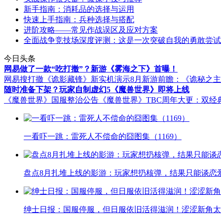
新手指南：消耗品的选择与运用
快速上手指南：兵种选择与搭配
进阶攻略——常见作战误区及应对方案
全面战争竞技场深度评测：这是一次突破自我的勇敢尝试
今日头条
网易做了一款“吃打撤”？新游《雾海之下》首曝！
网易搜打撤《诡影藏锋》新实机演示
8月新游前瞻：《诡秘之
随时准备下架？玩家自制虚幻5《魔兽世界》即将上线
《魔兽世界》国服整治公告
《魔兽世界》TBC周年大更：双经
一看吓一跳：雷死人不偿命的囧图集（1169）
盘点8月扎堆上线的影游：玩家想扔核弹，结果只能谈恋
绅士日报：国服停服，但日服依旧活得滋润！涩涩新角太