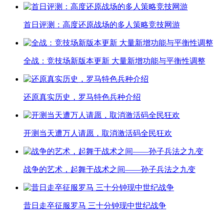
首日评测：高度还原战场的多人策略竞技网游
全战：竞技场新版本更新 大量新增功能与平衡性调整
还原真实历史，罗马特色兵种介绍
开测当天遭万人请愿，取消激活码全民狂欢
战争的艺术，起舞于战术之间——孙子兵法之九变
昔日走卒征服罗马 三十分钟现中世纪战争