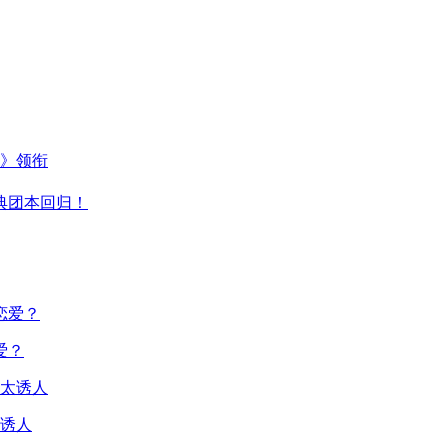
主》领衔
典团本回归！
爱？
诱人