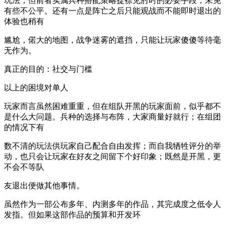
玩法，但前者实属兵种搭配策略捉襟见肘时的必要手段，未免
有些不公平。还有一点是阵亡之后只能观战而不能即时退出的
体验也稍有
尴尬，偌大的地图，战争迷雾的遮挡，只能让玩家傻傻等待毫
无作为。
真正的目的：社交与门槛
以上的困境对单人
玩家而言虽然困难重重，但在组队开黑的玩家面前，似乎都不
是什么大问题。兵种的选择与布阵，大家商量好就行；在组团
的情况下有
数不清的玩法供玩家自己配合自由发挥；而自我牺牲评分的举
动，也只会让玩家在好友之间留下个好印象；既然是开黑，更
不会不等队
友退出便做其他事情。
虽然作为一部公布多年、内测多年的作品，其完成度之低令人
发指。但如果这部作品的预算和开发环