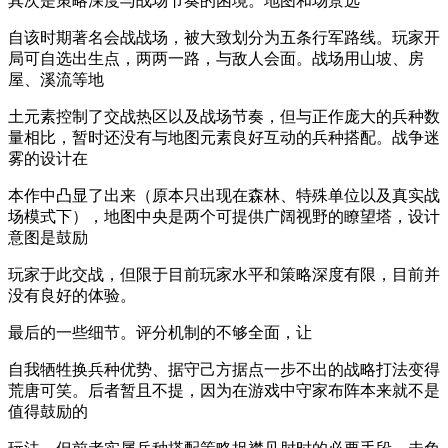
其次是策略深度与战场节奏的困境。地图和场景选
自该时期著名会战战场，被大致划分为五条行军路线。玩家开
局可自选出生点，两两一路，与敌人会面。战场用山坡、房
屋、溪流等地
土元素控制了交战热区以及战场节奏，但与正作庞大的兵种数
量相比，暂时还没有与地图元素良好互动的兵种搭配。战争迷
雾的设计在
本作中凸显了出来（原本只出现在森林、特殊单位以及真实战
场模式下），地图中央是两个可提供广阔视野的瞭望塔，设计
意图是鼓励
玩家于此交战，但限于目前玩家水平和策略深度有限，目前并
没有良好的体验。
最后的一些细节。评分机制的不够全面，让
自我牺牲换兵种优势、据守己方据点一步不出的战略打法变得
荒唐可笑。后者暂且不提，因为在游戏中守家布阵本来就不是
值得鼓励的