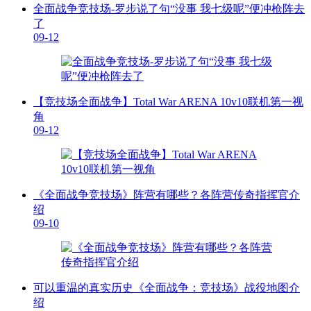
全面战争竞技场-罗步说了句“没事 我七级呢”便冲枪阵去
了
09-12
【竞技场全面战争】Total War ARENA 10v10联机第一视
角
09-12
《全面战争竞技场》阵营有哪些？各阵营传奇指挥官介
绍
09-10
可以重温的真实历史《全面战争：竞技场》战役地图介
绍