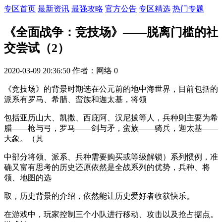
专区首页
最新资讯
最强攻略
官方公告
专区精选
热门专题
《全面战争：竞技场》——脱离门槛的社
交尝试（2）
2020-03-09 20:36:50
作者：网络
0
《竞技场》的背景时期选在公元前的地中海世界，目前包括的
派系有罗马、希腊、蛮族和迦太基，将领
包括亚历山大、凯撒、西庇阿、汉尼拔等人，兵种则主要为希
腊——枪与弓，罗马——剑与矛，蛮族——骑兵，迦太基——
大象。（其
中部分将领、派系、兵种需要购买或等级解锁）系列惯例，准
确又富有思考的历史还原依然是全战系列的优势，兵种、将
领、地图的选
取，历史背景的介绍，依然能让历史爱好者收获快乐。
在游戏中，玩家控制三个小队进行移动、攻击以及抢占据点。