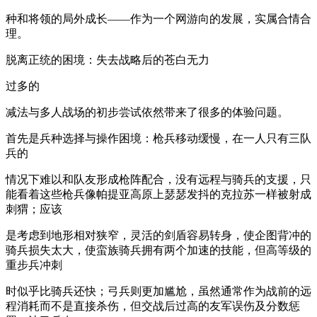
种和将领的局外成长——作为一个网游向的发展，实属合情合
理。
脱离正统的困境：失去战略后的苍白无力
过多的
减法与多人战场的初步尝试依然带来了很多的体验问题。
首先是兵种选择与操作困境：枪兵移动缓慢，在一人只有三队
兵的
情况下难以和队友形成枪阵配合，没有远程与骑兵的支援，只
能看着这些枪兵像帕提亚高原上瑟瑟发抖的克拉苏一样被射成
刺猬；应该
是考虑到地形相对狭窄，灵活的剑盾容易转身，使企图背冲的
骑兵损失太大，使蛮族骑兵拥有两个加速的技能，但高等级的
重步兵冲刺
时似乎比骑兵还快；弓兵则更加尴尬，虽然通常作为战前的远
程消耗而不是直接杀伤，但交战后过高的友军误伤及分数惩