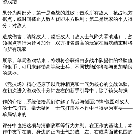
游戏结
果分为两部分，第一是会战的胜败：击杀所有敌人，抢占地方
据点，或时间截止人数占优即本方胜利；第二是玩家的个人得
分：对敌人
造成伤害，清除敌人，驱赶敌人（敌人士气降为零溃逃），占
领据点等行为皆可加分，双方排名最高的玩家在游戏结束时将
向所有玩家
展示。单局游戏结束，将领将会获得由参战小队提供的经验值
和银币，可用来解锁高等级士兵、不同技能的将领与更加精良
的武器。
《竞技场》精心还原了以兵种相克和士气为核心的会战体验。
在初次进入游戏仅十分钟左右的新手引导中，除了镜头与操
作的介绍，系统便给我们讲解了背后与侧面冲锋/包围对敌人
的士气打击。毫无疑问，士气打击在本作中显得更为重要——
单局结束的
评分中也把这项与清剿敌军等行为并列。在正作的基础上，本
作中友军在前、身边的正向士气加成，左、右或背面被包围的