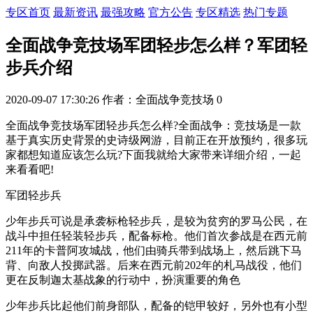
专区首页
最新资讯
最强攻略
官方公告
专区精选
热门专题
全面战争竞技场军团轻步怎么样？军团轻
步兵介绍
2020-09-07 17:30:26
作者：全面战争竞技场
0
全面战争竞技场军团轻步兵怎么样?全面战争：竞技场是一款
基于真实历史背景的史诗级网游，目前正在开放预约，很多玩
家都想知道应该怎么玩?下面我就给大家带来详细介绍，一起
来看看吧!
军团轻步兵
少年步兵可说是承袭标枪轻步兵，是较为贫穷的罗马公民，在
战斗中担任轻装轻步兵，配备标枪。他们首次参战是在西元前
211年的卡普阿攻城战，他们由骑兵带到战场上，然后跳下马
背、向敌人投掷武器。后来在西元前202年的札马战役，他们
更在反制迦太基战象的行动中，扮演重要的角色
少年步兵比起他们前身部队，配备的铠甲较好，另外也有小型