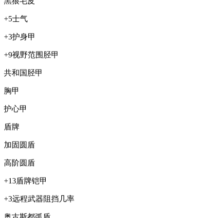
黑狼毛皮
+5士气
+3护身甲
+9视野范围胫甲
共和国胫甲
胸甲
护心甲
盾牌
加固圆盾
高阶圆盾
+13盾牌铠甲
+3远程武器阻挡几率
奥古斯都弧盾