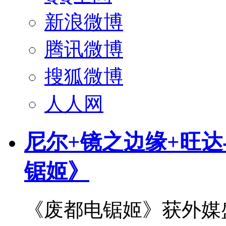
新浪微博
腾讯微博
搜狐微博
人人网
尼尔+镜之边缘+旺
锯姬》
《废都电锯姬》获外媒