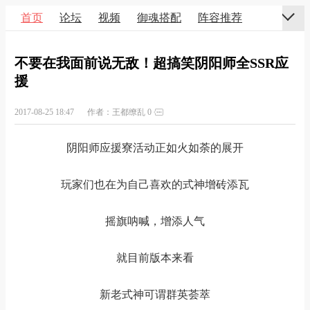
首页
论坛
视频
御魂搭配
阵容推荐
不要在我面前说无敌！超搞笑阴阳师全SSR应
援
2017-08-25 18:47
作者：王都缭乱
0
阴阳师应援寮活动正如火如荼的展开
玩家们也在为自己喜欢的式神增砖添瓦
摇旗呐喊，增添人气
就目前版本来看
新老式神可谓群英荟萃