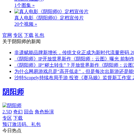
1个图集 »
真人电影《阴阳师0》定档宣传片
20个视频 »
官网
专区
下载
礼包
关于
阴阳师
的新闻
非遗赋能品牌新增长，传统文化正成为新时代流量密码
2
《阴阳师》IP开放世界新作《阴阳师：云图》曝光 前制作
《阴阳师》IP“秽土转生”？开放世界新作《阴阳师：云图
为什么网易游戏总是“高开低走”，但是每次出新游还是能
沙特Scopely持续布局手游 投资《赛马娘》监督新工作室
阴阳师
2.5D
奇幻
回合
角色扮演
专区
下载
预订激活码、礼包
今日热点