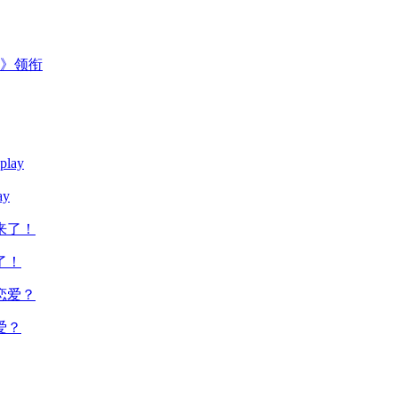
主》领衔
y
了！
爱？