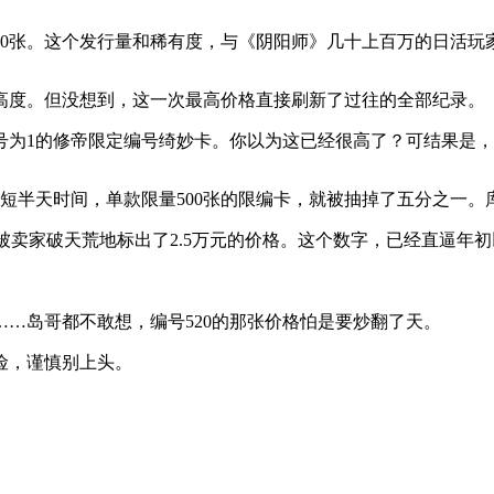
00张。这个发行量和稀有度，与《阴阳师》几十上百万的日活玩
高度。但没想到，这一次最高价格直接刷新了过往的全部纪录。
号为1的修帝限定编号绮妙卡。你以为这已经很高了？可结果是
短短半天时间，单款限量500张的限编卡，就被抽掉了五分之一
，被卖家破天荒地标出了2.5万元的价格。这个数字，已经直逼年
张……岛哥都不敢想，编号520的那张价格怕是要炒翻了天。
险，谨慎别上头。