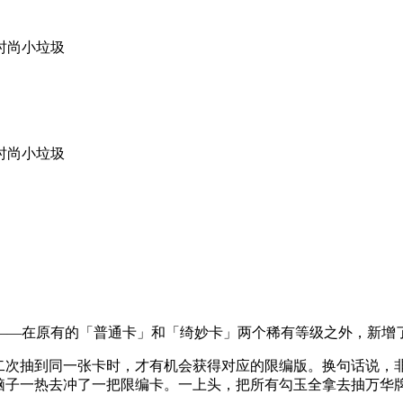
贵时尚小垃圾
贵时尚小垃圾
——在原有的「普通卡」和「绮妙卡」两个稀有等级之外，新增
第二次抽到同一张卡时，才有机会获得对应的限编版。换句话说，
脑子一热去冲了一把限编卡。一上头，把所有勾玉全拿去抽万华