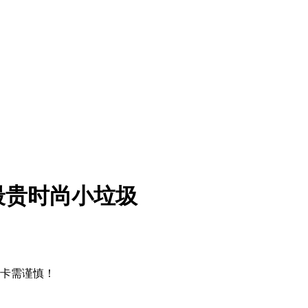
最贵时尚小垃圾
抽卡需谨慎！