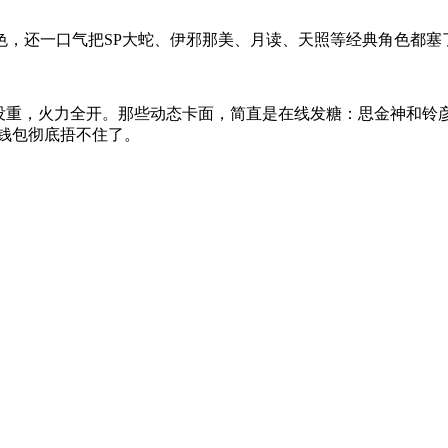
色，还一口气把SP大蛇、伊邪那美、月读、天照等经典角色都塞
轻没重，火力全开。那些动态卡面，简直是在线发糖：思金神和铃
钱包彻底捂不住了。