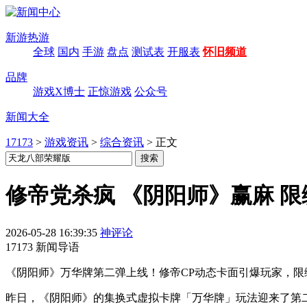
新游热游
全球
国内
手游
盘点
测试表
开服表
怀旧频道
品牌
游戏X博士
正惊游戏
公众号
新闻大全
17173
>
游戏资讯
>
综合资讯
>
正文
修帝党杀疯 《阴阳师》赢麻 限
2026-05-28 16:39:35
神评论
17173 新闻导语
《阴阳师》万华牌第二弹上线！修帝CP动态卡面引爆玩家，限编
昨日，《阴阳师》的集换式虚拟卡牌「万华牌」玩法迎来了第