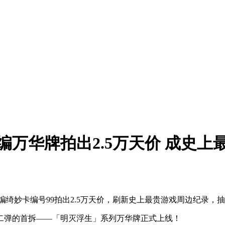
编万华牌拍出2.5万天价 成史上
绮妙卡编号99拍出2.5万天价，刷新史上最贵游戏周边纪录，
二弹的首拆——「明灭浮生」系列万华牌正式上线！