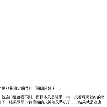
了两张带限定编号的「限编绮妙卡」。
非酋连门槛都摸不到。而原本只是随手一抽，想着玩玩就好的岛
牌了，结果隔壁SP铃彦姬的式神池又坠机了……结果就是这边