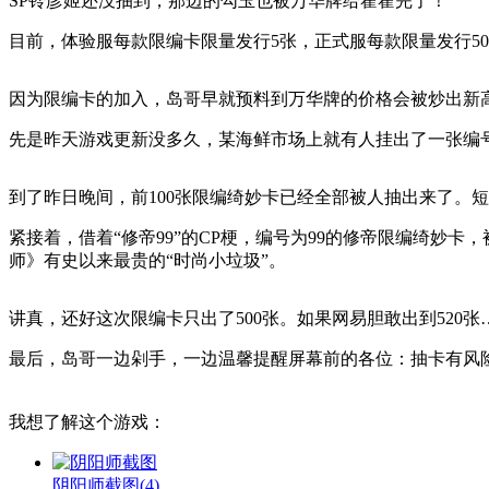
SP铃彦姬还没抽到，那边的勾玉也被万华牌给霍霍完了！
目前，体验服每款限编卡限量发行5张，正式服每款限量发行5
因为限编卡的加入，岛哥早就预料到万华牌的价格会被炒出新
先是昨天游戏更新没多久，某海鲜市场上就有人挂出了一张编
到了昨日晚间，前100张限编绮妙卡已经全部被人抽出来了。
紧接着，借着“修帝99”的CP梗，编号为99的修帝限编绮妙卡
师》有史以来最贵的“时尚小垃圾”。
讲真，还好这次限编卡只出了500张。如果网易胆敢出到520
最后，岛哥一边剁手，一边温馨提醒屏幕前的各位：抽卡有风
我想了解这个游戏：
阴阳师截图
(4)