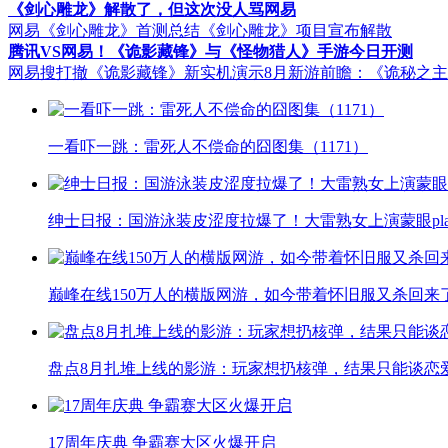
《剑心雕龙》解散了，但这次没人骂网易
网易《剑心雕龙》首测总结
《剑心雕龙》项目宣布解散
腾讯VS网易！《诡影藏锋》与《怪物猎人》手游今日开测
网易搜打撤《诡影藏锋》新实机演示
8月新游前瞻：《诡秘之
一看吓一跳：雷死人不偿命的囧图集（1171）
绅士日报：国游泳装皮涩度拉爆了！大雷熟女上演蒙眼pla
巅峰在线150万人的横版网游，如今带着怀旧服又杀回来
盘点8月扎堆上线的影游：玩家想扔核弹，结果只能谈恋
17周年庆典 争霸赛大区火爆开启