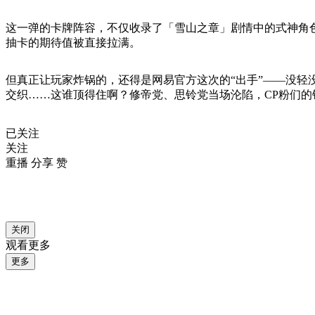
这一弹的卡牌阵容，不仅收录了「雪山之章」剧情中的式神角
抽卡的期待值被直接拉满。
但真正让玩家炸锅的，还得是网易官方这次的“出手”——没
交织……这谁顶得住啊？修帝党、思铃党当场沦陷，CP粉们的
已关注
关注
重播 分享
赞
关闭
观看更多
更多