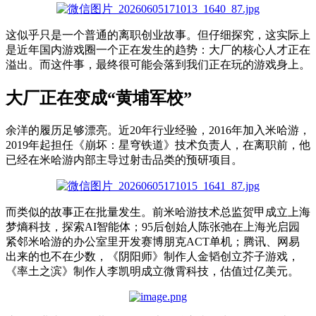
这
似乎
只是
一个普通的离职创业故事。
但
仔细
探究
，
这
实际上
是
近
年
国内
游戏圈一个正在发生的趋势：大厂的核心人才正在
溢出。而这件事，最终
很可能
会落到
我们
正在玩的游戏
身
上。
大厂正在变成“黄埔军校”
余洋的履历足够漂亮。近20年行业经验，2016年加入米哈游，
2019年起担任《崩坏：星穹铁道》技术负责人
，
在离职前，他
已经在米哈游内部主导过射击品类的预研项目
。
而
类似的故事正在批量发生。前米哈游技术总监贺甲成立上海
梦熵科技，探索AI智能体；95后创始人陈张弛在上海光启园
紧邻米哈游的办公室里开发
赛博朋克
ACT
单机
；
腾讯、网易
出来的也不在少数
，
《阴阳师》制作人金韬创立芥子游戏，
《率土之滨》制作人李凯明成立微霄科技，估值过亿美元。