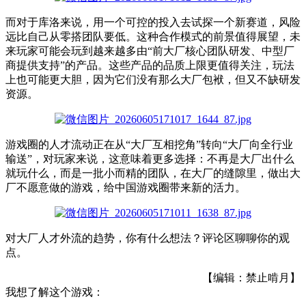
而对于库洛来说，用一个可控的投入去试探一个新赛道，风险
远比自己从零搭团队要低。这种合作模式
的
前景
值得
展望
，未
来玩家可能会玩到越来越多由“前大厂核心团队研发、中型厂
商提供支持”的产品。这些产品的品质上限更值得关注，玩法
上也可能更大胆，因为它们没有那么大厂包袱，但又不缺研发
资源。
游戏圈的人才流动正在从“大厂互相挖角”转向“大厂向全行业
输送”
，
对玩家来说，这意味着更多选择
：
不再是大厂出什么
就玩什么，而是一批小而精的团队，在大厂的缝隙里，做出大
厂不愿意做的游戏
，
给
中国
游戏
圈
带来
新的
活力
。
对大厂人才外流的趋势
，
你有
什么
想法
？
评论区
聊聊
你的
观
点
。
【编辑：禁止啃月】
我想了解这个游戏：