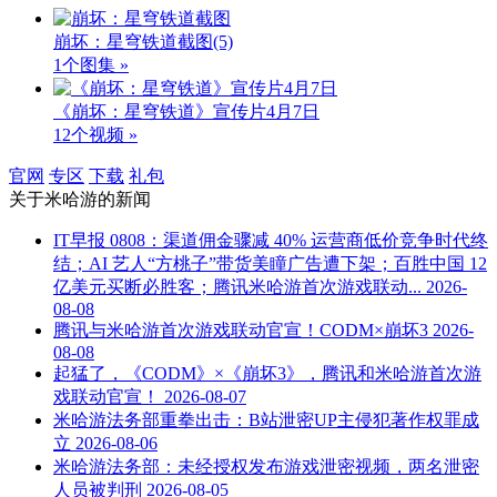
崩坏：星穹铁道截图
(5)
1个图集 »
《崩坏：星穹铁道》宣传片4月7日
12个视频 »
官网
专区
下载
礼包
关于
米哈游
的新闻
IT早报 0808：渠道佣金骤减 40% 运营商低价竞争时代终
结；AI 艺人“方桃子”带货美瞳广告遭下架；百胜中国 12
亿美元买断必胜客；腾讯米哈游首次游戏联动...
2026-
08-08
腾讯与米哈游首次游戏联动官宣！CODM×崩坏3
2026-
08-08
起猛了，《CODM》×《崩坏3》，腾讯和米哈游首次游
戏联动官宣！
2026-08-07
米哈游法务部重拳出击：B站泄密UP主侵犯著作权罪成
立
2026-08-06
米哈游法务部：未经授权发布游戏泄密视频，两名泄密
人员被判刑
2026-08-05