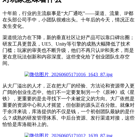
十年前，行业的主流叙事是“大厂通吃”——渠道、流量、IP都
在头部公司手中，小团队很难出头。十年后的今天，情况正在
发生变化。
渠道统治力在下降，
新
的
垂直社区让好产品可以靠口碑出圈
；
研发工具
更
普及，UE5、Unity等引擎的成熟大幅降低了技术
门槛
；
玩家的审美
也
不
断
升级，他们不再只认IP和美术，而是
更在意玩法创新和内容深度。这些变化给了创业团队生存空
间。
从大厂溢出的人才，正在把大厂的经验、方法论和资源带入更
广阔的创业生态中。他们
不一定
要复制另一个《原神》或《星
铁》，
更重要
的
是
去
寻找下一个未被定义的方向。大厂依然是
重要的资源中心和人才摇篮，但创新的源头正在分散。
就像
对
于余洋来说，库洛提供的不仅是钱
，
一个初创团队最缺的是什
么？成熟的研发管理体系、中后台资源、发行渠道对接，这些
恰恰是库洛能补上的。