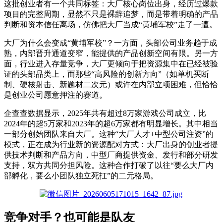
这批创业者有一个共同标签：大厂核心岗位出身，经历过爆款
项目的完整周期，
显然
不
只
是裸辞追梦，而是带着明确的产品
判断和资本信任离场
，
仿佛
把
大厂
当成
“
黄埔军校
”
走了
一遭
。
大厂为什么会变成“黄埔军校”？一方面，头部公司业务趋于成
熟，内部晋升通道变窄，能提供的产品创新空间有限。另一方
面，行业进入存量竞争，大厂更倾向于把资源集中在已经被验
证的头部品类上，而那些“高风险的创新方向”
（
如
单机买断
制、硬核射击、新题材二次元
）
或许
在
内部立项困难，但恰恰
是创业公司愿意押注的赛道。
企查查数据显示，2025年共有超过8万家游戏公司成立，比
2024年的超5万家和2023年的超6万家都有明显增长。其中相当
一部分创始团队来自大厂。
这种“大厂人才+中型公司注资”的
模式，正在成为行业新的资源配对方式
：
大厂出身的创业者提
供技术判断和产品方向，中型厂商提供资金、发行和部分研发
支持，双方共同分担风险。这种合作打破了以往“要么大厂内
部孵化，要么小团队独立死扛”的二元格局。
竞争对手？也可能是队友