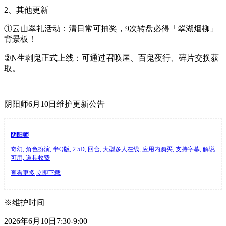
2、其他更新
①云山翠礼活动：清日常可抽奖，9次转盘必得「翠湖烟柳」
背景板！
②N生剥鬼正式上线：可通过召唤屋、百鬼夜行、碎片交换获
取。
阴阳师6月10日维护更新公告
阴阳师
奇幻, 角色扮演, 半Q版, 2.5D, 回合, 大型多人在线, 应用内购买, 支持字幕, 解说
可用, 道具收费
查看更多
立即下载
※维护时间
2026年6月10日7:30-9:00