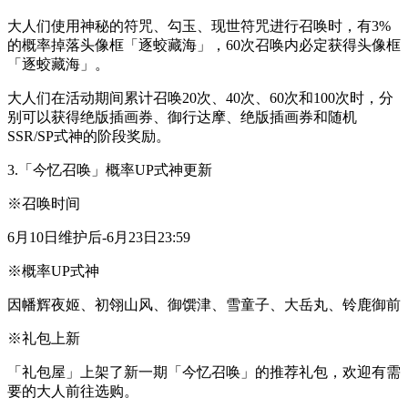
大人们使用神秘的符咒、勾玉、现世符咒进行召唤时，有3%
的概率掉落头像框「逐蛟藏海」，60次召唤内必定获得头像框
「逐蛟藏海」。
大人们在活动期间累计召唤20次、40次、60次和100次时，分
别可以获得绝版插画券、御行达摩、绝版插画券和随机
SSR/SP式神的阶段奖励。
3.「今忆召唤」概率UP式神更新
※召唤时间
6月10日维护后-6月23日23:59
※概率UP式神
因幡辉夜姬、初翎山风、御馔津、雪童子、大岳丸、铃鹿御前
※礼包上新
「礼包屋」上架了新一期「今忆召唤」的推荐礼包，欢迎有需
要的大人前往选购。