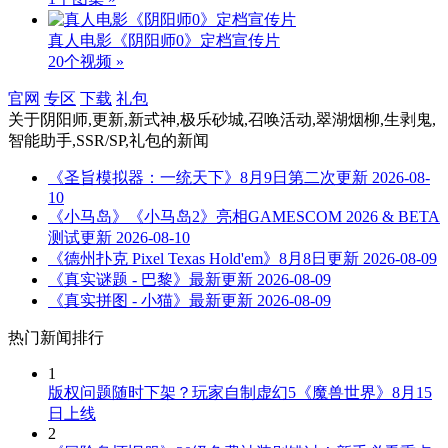
真人电影《阴阳师0》定档宣传片
20个视频 »
官网
专区
下载
礼包
关于
阴阳师,更新,新式神,极乐砂城,召唤活动,翠湖烟柳,生剥鬼,
智能助手,SSR/SP,礼包
的新闻
《圣旨模拟器：一统天下》8月9日第二次更新
2026-08-
10
《小马岛》《小马岛2》亮相GAMESCOM 2026 & BETA
测试更新
2026-08-10
《德州扑克 Pixel Texas Hold'em》8月8日更新
2026-08-09
《真实谜题 - 巴黎》最新更新
2026-08-09
《真实拼图 - 小猫》最新更新
2026-08-09
热门新闻排行
1
版权问题随时下架？玩家自制虚幻5《魔兽世界》8月15
日上线
2