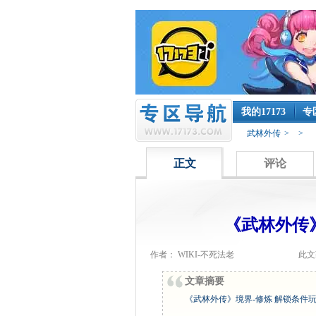
我的17173
专
武林外传
>
>
正文
评论
《武林外传
作者： WIKI-不死法老
此文
文章摘要
《武林外传》境界-修炼 解锁条件