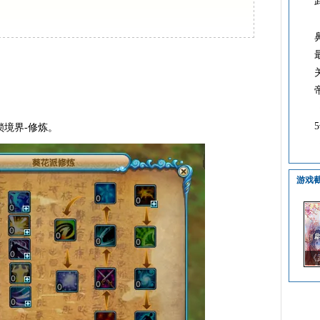
境界-修炼。
游戏
《
籍