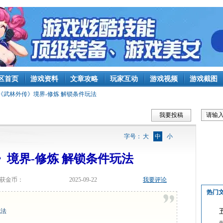
区首页
游戏资料
文章攻略
玩家互动
游戏视频
游戏截图
《武林外传》境界-修炼 解锁条件玩法
我要投稿
字号：
大
中
小
》境界-修炼 解锁条件玩法
获金币：
2025-09-22
我要评论
热门
玩法