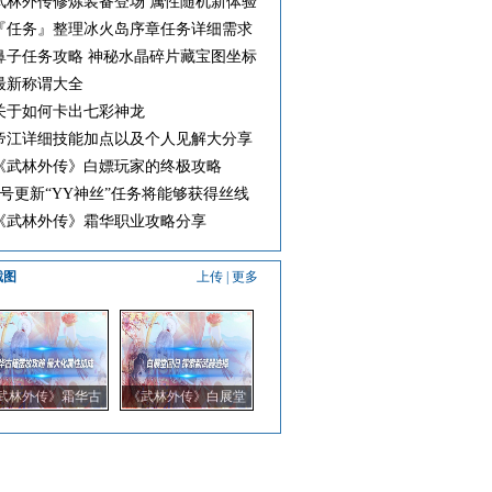
武林外传修炼装备登场 属性随机新体验
『任务』整理冰火岛序章任务详细需求
鼻子任务攻略 神秘水晶碎片藏宝图坐标
最新称谓大全
关于如何卡出七彩神龙
帝江详细技能加点以及个人见解大分享
《武林外传》白嫖玩家的终极攻略
5号更新“YY神丝”任务将能够获得丝线
《武林外传》霜华职业攻略分享
截图
上传
|
更多
武林外传》霜华古
《武林外传》白展堂
摆放攻略 最大化属
回归 探索新武器选择
性加成